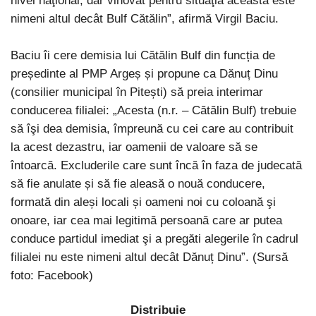
nivel naţional, dar vinovat pentru situaţia aceasta este
nimeni altul decât Bulf Cătălin”, afirmă Virgil Baciu.
Baciu îi cere demisia lui Cătălin Bulf din funcția de
președinte al PMP Argeș și propune ca Dănuț Dinu
(consilier municipal în Pitești) să preia interimar
conducerea filialei: „Acesta (n.r. – Cătălin Bulf) trebuie
să îşi dea demisia, împreună cu cei care au contribuit
la acest dezastru, iar oamenii de valoare să se
întoarcă. Excluderile care sunt încă în faza de judecată
să fie anulate și să fie aleasă o nouă conducere,
formată din aleși locali și oameni noi cu coloană şi
onoare, iar cea mai legitimă persoană care ar putea
conduce partidul imediat şi a pregăti alegerile în cadrul
filialei nu este nimeni altul decât Dănuț Dinu”. (Sursă
foto: Facebook)
Distribuie