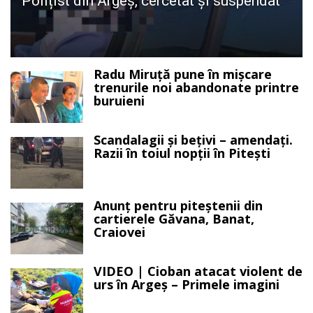
Polițist din Argeș, cercetat și suspendat
Radu Miruță pune în mișcare
trenurile noi abandonate printre
buruieni
Scandalagii și bețivi – amendați.
Razii în toiul nopții în Pitești
Anunț pentru piteștenii din
cartierele Găvana, Banat,
Craiovei
VIDEO | Cioban atacat violent de
urs în Argeș – Primele imagini