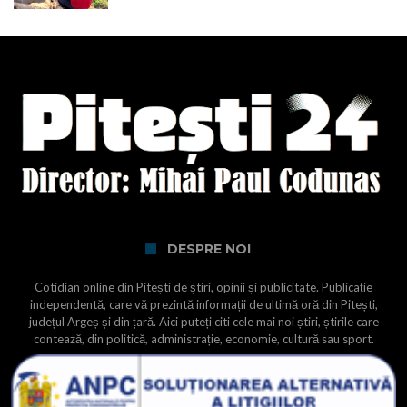
DESPRE NOI
Cotidian online din Pitești de știri, opinii și publicitate. Publicație
independentă, care vă prezintă informații de ultimă oră din Pitești,
județul Argeș și din țară. Aici puteți citi cele mai noi știri, știrile care
contează, din politică, administrație, economie, cultură sau sport.