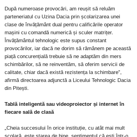
După numeroase provocări, am reușit să reluăm
parteneriatul cu Uzina Dacia prin școlarizarea unei
clase de învățământ dual pentru calificările operator
mașini cu comandă numerică și sculer matrițer.
Învățământul tehnologic este supus constant
provocărilor, iar dacă ne dorim să rămânem pe această
piață concurențială trebuie să ne adaptăm din mers
schimbărilor, să ne reinventăm, să oferim servicii de
calitate, chiar dacă există rezistența la schimbare”,
afirmă directoarea adjunctă a Liceului Tehnologic Dacia
din Pitești.
Tablă inteligentă sau videoproiector și internet în
fiecare sală de clasă
„Cheia succesului în orice instituție, cu atât mai mult
școlară, este starea de bine, sentimentul că ești într-o