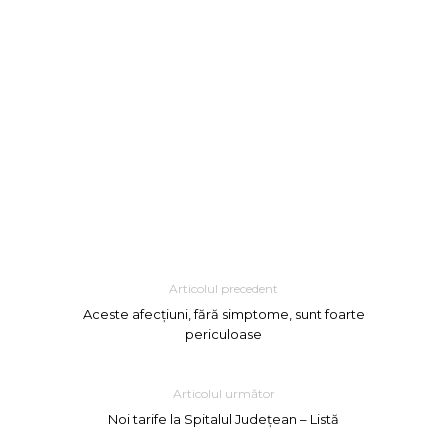
Articolul precedent
Aceste afecțiuni, fără simptome, sunt foarte
periculoase
Articolul următor
Noi tarife la Spitalul Județean – Listă