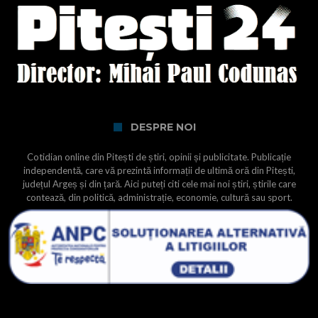
DESPRE NOI
Cotidian online din Pitești de știri, opinii și publicitate. Publicație
independentă, care vă prezintă informații de ultimă oră din Pitești,
județul Argeș și din țară. Aici puteți citi cele mai noi știri, știrile care
contează, din politică, administrație, economie, cultură sau sport.