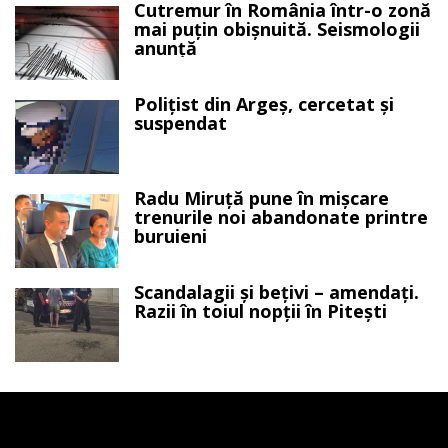
Cutremur în România într-o zonă
mai puțin obișnuită. Seismologii
anunță
Polițist din Argeș, cercetat și
suspendat
Radu Miruță pune în mișcare
trenurile noi abandonate printre
buruieni
Scandalagii și bețivi – amendați.
Razii în toiul nopții în Pitești