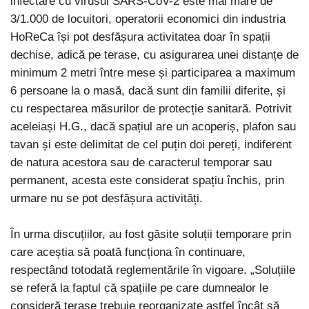
infectare cu virusul SARS-CoV-2 este mai mare de
3/1.000 de locuitori, operatorii economici din industria
HoReCa își pot desfășura activitatea doar în spații
dechise, adică pe terase, cu asigurarea unei distanțe de
minimum 2 metri între mese și participarea a maximum
6 persoane la o masă, dacă sunt din familii diferite, și
cu respectarea măsurilor de protecție sanitară. Potrivit
aceleiași H.G., dacă spațiul are un acoperiș, plafon sau
tavan și este delimitat de cel puțin doi pereți, indiferent
de natura acestora sau de caracterul temporar sau
permanent, acesta este considerat spațiu închis, prin
urmare nu se pot desfășura activități.
În urma discuțiilor, au fost găsite soluții temporare prin
care aceștia să poată funcționa în continuare,
respectând totodată reglementările în vigoare. „Soluțiile
se referă la faptul că spațiile pe care dumnealor le
consideră terase trebuie reorganizate astfel încât să