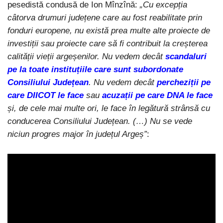
pesedistă condusă de Ion Mînzînă:
„Cu excepția
câtorva drumuri județene care au fost reabilitate prin
fonduri europene, nu există prea multe alte proiecte de
investiții sau proiecte care să fi contribuit la creșterea
calității vieții argeșenilor. Nu vedem decât
scandaluri
pe la toate instituțiile care sunt subordonate
Consiliului Județean
. Nu vedem decât
percheziții pe
care DIICOT le face
sau
acuzații pe care DNA le face
și, de cele mai multe ori, le face în legătură strânsă cu
conducerea Consiliului Județean. (…) Nu se vede
niciun progres major în județul Argeș”
: