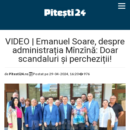
VIDEO | Emanuel Soare, despre
administrația Mînzînă: Doar
scandaluri și percheziții!
de
Pitesti24.ro
Postat pe
29-04-2024, 16:20
976