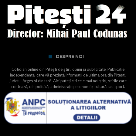
DESPRE NOI
Cotidian online din Pitești de știri, opinii și publicitate. Publicație
independentă, care vă prezintă informații de ultimă oră din Pitești,
județul Argeș și din țară. Aici puteți citi cele mai noi știri, știrile care
contează, din politică, administrație, economie, cultură sau sport.