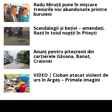
Radu Miruță pune în mișcare
trenurile noi abandonate printre
buruieni
Scandalagii și bețivi – amendați.
Razii în toiul nopții în Pitești
Anunț pentru piteștenii din
cartierele Găvana, Banat,
Craiovei
VIDEO | Cioban atacat violent de
urs în Argeș – Primele imagini