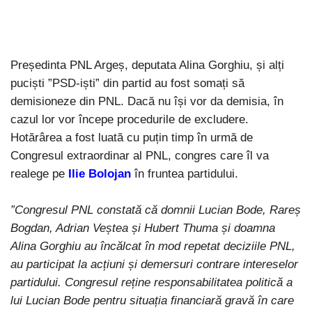
Președinta PNL Argeș, deputata Alina Gorghiu, și alți
puciști ”PSD-iști” din partid au fost somați să
demisioneze din PNL. Dacă nu își vor da demisia, în
cazul lor vor începe procedurile de excludere.
Hotărârea a fost luată cu puțin timp în urmă de
Congresul extraordinar al PNL, congres care îl va
realege pe
Ilie Bolojan
în fruntea partidului.
”
Congresul PNL constată că domnii Lucian Bod
e, Rareș
Bogdan, Adrian Veștea și
Hubert Thuma și doamna
Alina Gorghiu au încălcat în mod repetat deciziile PNL,
au participat la acțiuni și demersuri contrare intereselor
partidului. Congresul reține responsabilitatea politică a
lui Lucian Bode pentru situația financiară gravă în care