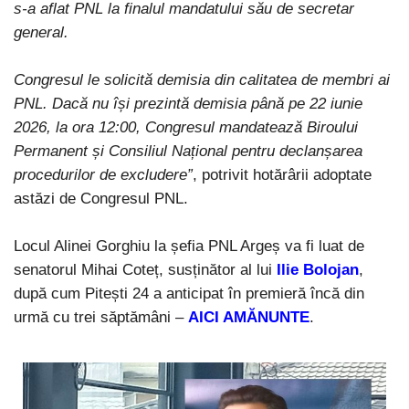
s-a aflat PNL la finalul mandatului său de secretar
general.
Congresul le solicită demisia din calitatea de membri ai
PNL. Dacă nu își prezintă demisia până pe 22 iunie
2026, la ora 12:
00, Congresul mandatează Biroului
Permanent și Consiliul Național pentru declanșarea
procedurilor de excludere
”
, potrivit hotărârii adoptate
astăzi de Congresul PNL.
Locul Alinei Gorghiu la șefia PNL Argeș va fi luat de
senatorul Mihai Coteț, susținător al lui
Ilie Bolojan
,
după cum Pitești 24 a anticipat în premieră încă din
urmă cu trei săptămâni –
AICI AMĂNUNTE
.