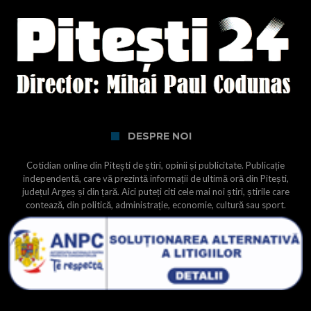
DESPRE NOI
Cotidian online din Pitești de știri, opinii și publicitate. Publicație
independentă, care vă prezintă informații de ultimă oră din Pitești,
județul Argeș și din țară. Aici puteți citi cele mai noi știri, știrile care
contează, din politică, administrație, economie, cultură sau sport.