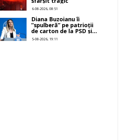
sfârșit tragic
6-08-2026, 08:51
Diana Buzoianu îi
”spulberă” pe patrioții
de carton de la PSD și
AUR
5-08-2026, 19:11