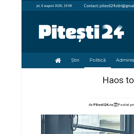
Contact: pitesti24stiri@gma
joi, 6 august 2026, 19:08
Știri
Politică
Adminis
Haos to
de
Pitesti24.ro
Postat p