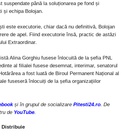
ost suspendate până la soluționarea pe fond și
ști și echipa Bolojan.
ti este executorie, chiar dacă nu definitivă, Bolojan
ere de apel. Fiind executorie însă, practic de astăzi
lui Extraordinar.
stă Alina Gorghiu fusese înlocuită de la șefia PNL
edinte al filialei fusese desemnat, interimar, senatorul
. Hotărârea a fost luată de Biroul Permanent Național al
ale fuseseră înlocuiți de la șefia organizațiilor
ebook
și în grupul de socializare
Pitesti24.ro
. De
tru de
YouTube
.
Distribuie