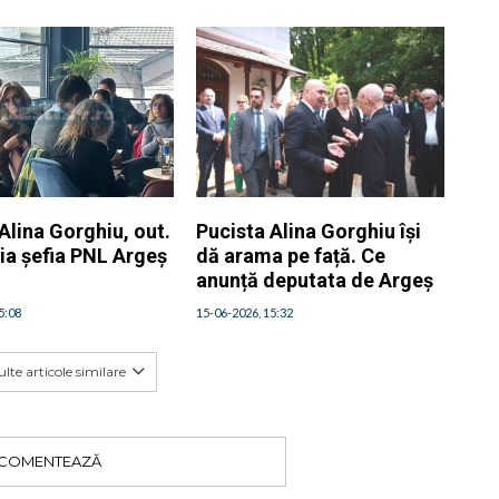
Alina Gorghiu, out.
Pucista Alina Gorghiu își
ia șefia PNL Argeș
dă arama pe față. Ce
anunță deputata de Argeș
5:08
15-06-2026, 15:32
lte articole similare
COMENTEAZĂ