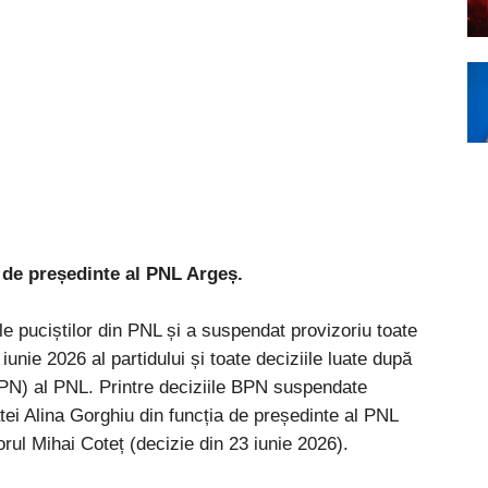
 de președinte al PNL Argeș.
le puciștilor din PNL și a suspendat provizoriu toate
iunie 2026 al partidului și toate deciziile luate după
PN) al PNL. Printre deciziile BPN suspendate
ei Alina Gorghiu din funcția de președinte al PNL
orul Mihai Coteț (decizie din 23 iunie 2026).