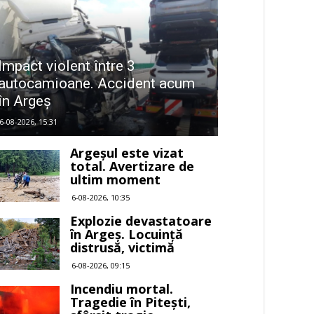
Impact violent între 3
autocamioane. Accident acum
în Argeș
6-08-2026, 15:31
Argeșul este vizat
total. Avertizare de
ultim moment
6-08-2026, 10:35
Explozie devastatoare
în Argeș. Locuință
distrusă, victimă
6-08-2026, 09:15
Incendiu mortal.
Tragedie în Pitești,