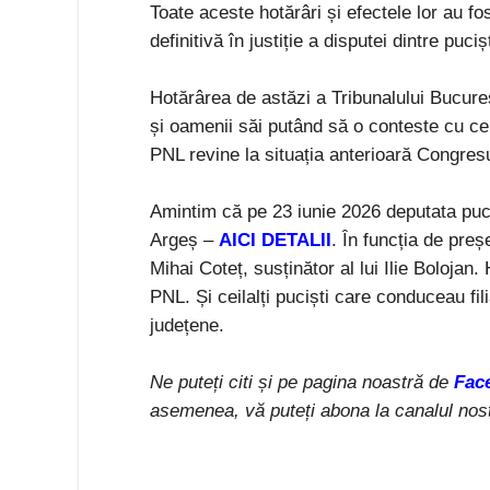
Toate aceste hotărâri și efectele lor au f
definitivă în justiție a disputei dintre puci
Hotărârea de astăzi a Tribunalului Bucureș
și oamenii săi putând să o conteste cu cer
PNL revine la situația anterioară Congresu
Amintim că pe 23 iunie 2026 deputata puci
Argeș –
AICI DETALII
. În funcția de preș
Mihai Coteț, susținător al lui Ilie Bolojan
PNL. Și ceilalți puciști care conduceau fili
județene.
Ne puteți citi și pe pagina noastră de
Fac
asemenea, vă puteți abona la canalul nos