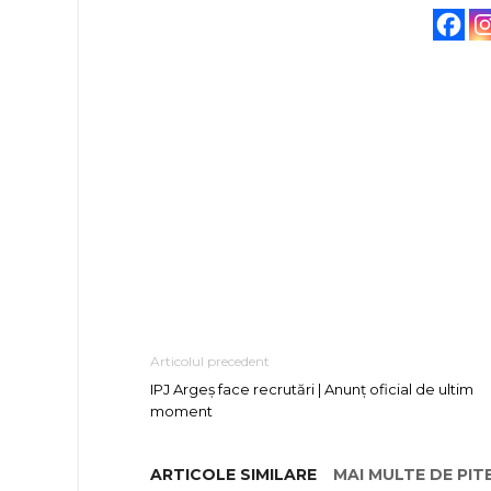
Articolul precedent
IPJ Argeș face recrutări | Anunț oficial de ultim
moment
ARTICOLE SIMILARE
MAI MULTE DE PIT