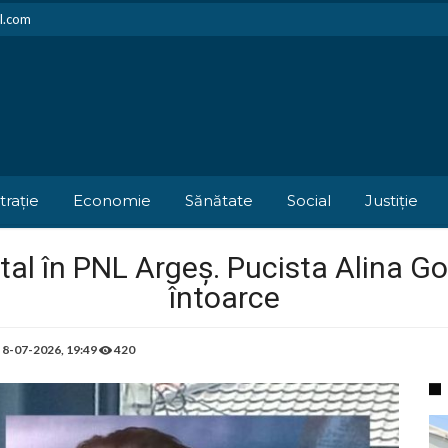
il.com
trație
Economie
Sănătate
Social
Justiție
tal în PNL Argeș. Pucista Alina Go
întoarce
e
8-07-2026, 19:49
420