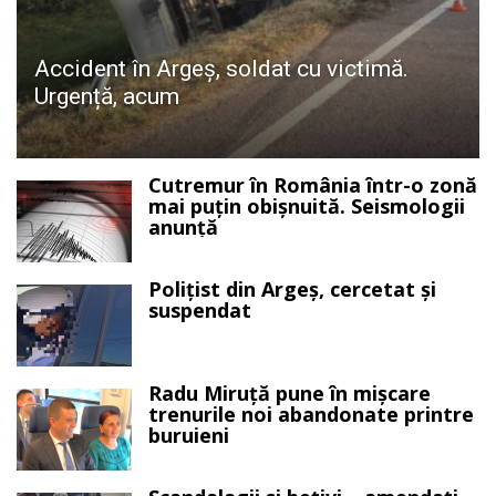
Accident în Argeș, soldat cu victimă.
Urgență, acum
Cutremur în România într-o zonă
mai puțin obișnuită. Seismologii
anunță
Polițist din Argeș, cercetat și
suspendat
Radu Miruță pune în mișcare
trenurile noi abandonate printre
buruieni