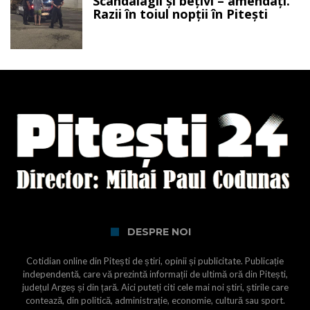
Scandalagii și bețivi – amendați.
Razii în toiul nopții în Pitești
DESPRE NOI
Cotidian online din Pitești de știri, opinii și publicitate. Publicație
independentă, care vă prezintă informații de ultimă oră din Pitești,
județul Argeș și din țară. Aici puteți citi cele mai noi știri, știrile care
contează, din politică, administrație, economie, cultură sau sport.