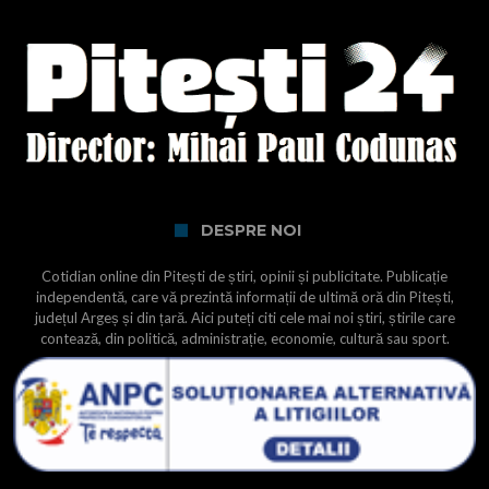
DESPRE NOI
Cotidian online din Pitești de știri, opinii și publicitate. Publicație
independentă, care vă prezintă informații de ultimă oră din Pitești,
județul Argeș și din țară. Aici puteți citi cele mai noi știri, știrile care
contează, din politică, administrație, economie, cultură sau sport.