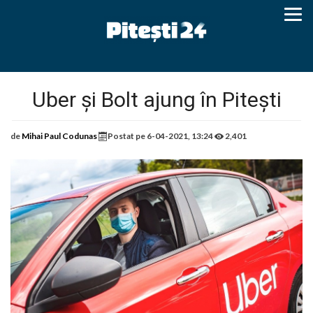
Uber și Bolt ajung în Pitești
de
Mihai Paul Codunas
Postat pe
6-04-2021, 13:24
2,401