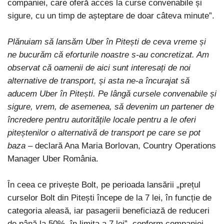
companiei, care oferă acces la curse convenabile și
sigure, cu un timp de așteptare de doar câteva minute”.
Plănuiam să lansăm Uber în Pitești de ceva vreme și
ne bucurăm că eforturile noastre s-au concretizat. Am
observat că oamenii de aici sunt interesați de noi
alternative de transport, și asta ne-a încurajat să
aducem Uber în Pitești. Pe lângă cursele convenabile și
sigure, vrem, de asemenea, să devenim un partener de
încredere pentru autoritățile locale pentru a le oferi
piteștenilor o alternativă de transport pe care se pot
baza
– declară Ana Maria Borlovan, Country Operations
Manager Uber România.
În ceea ce privește Bolt, pe perioada lansării „prețul
curselor Bolt din Pitești începe de la 7 lei, în funcție de
categoria aleasă, iar pasagerii beneficiază de reduceri
de până la 50%, în limita a 7 lei”, conform companiei.