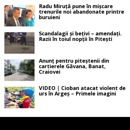
Radu Miruță pune în mișcare
trenurile noi abandonate printre
buruieni
Scandalagii și bețivi – amendați.
Razii în toiul nopții în Pitești
Anunț pentru piteștenii din
cartierele Găvana, Banat,
Craiovei
VIDEO | Cioban atacat violent de
urs în Argeș – Primele imagini