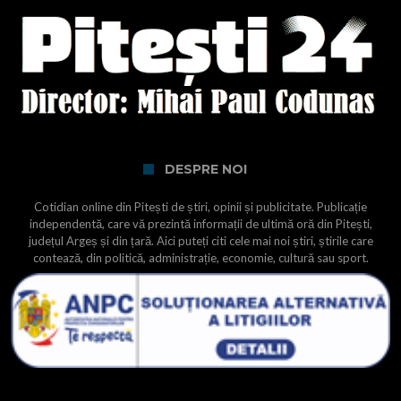
DESPRE NOI
Cotidian online din Pitești de știri, opinii și publicitate. Publicație
independentă, care vă prezintă informații de ultimă oră din Pitești,
județul Argeș și din țară. Aici puteți citi cele mai noi știri, știrile care
contează, din politică, administrație, economie, cultură sau sport.