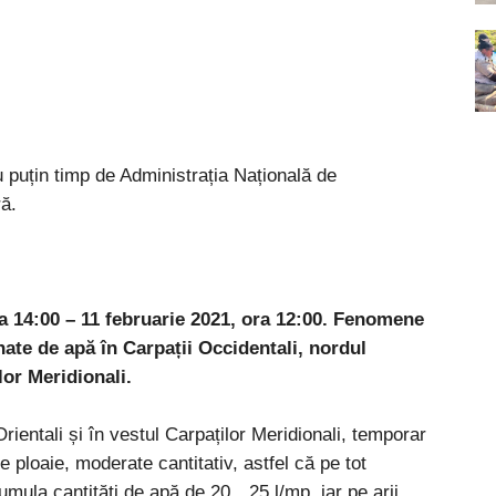
 puțin timp de Administrația Națională de
ră.
ra 14:00 – 11 februarie 2021, ora 12:00.
Fenomene
nate de apă în Carpații Occidentali, nordul
ilor Meridionali.
Orientali și în vestul Carpaților Meridionali, temporar
e ploaie, moderate cantitativ, astfel că pe tot
umula cantități de apă de 20…25 l/mp, iar pe arii