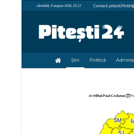
Contact: pitesti24stir
sâmbătă, 8 august 2026, 01:17
Știri
Politică
Adminis
de
Mihai Paul Codunas
Po