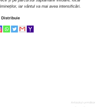
ce și pe parcursul săptămânii viitoare, local
mineților, iar vântul va mai avea intensificări.
Distribuie
Articolul următor