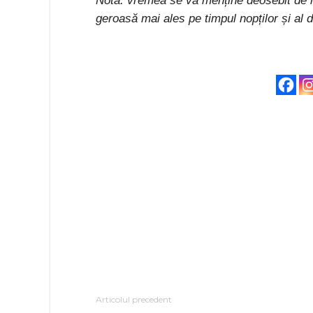
Notă: vremea se va menține deosebit de re
geroasă mai ales pe timpul nopților și al di
Articolul precedent