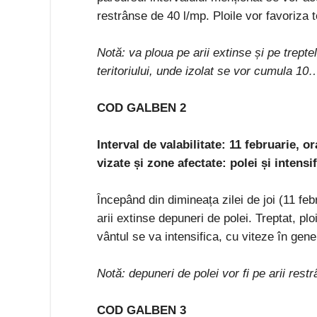
restrânse de 40 l/mp. Ploile vor favoriza 
Notă: va ploua pe arii extinse și pe trepte
teritoriului, unde izolat se vor cumula 10
COD GALBEN 2
Interval de valabilitate: 11 februarie, o
vizate și zone afectate: polei și intensif
Începând din dimineața zilei de joi (11 febru
arii extinse depuneri de polei. Treptat, plo
vântul se va intensifica, cu viteze în ge
Notă: depuneri de polei vor fi pe arii rest
COD GALBEN 3