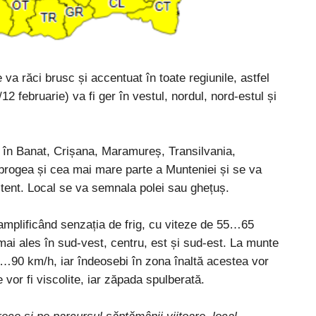
va răci brusc și accentuat în toate regiunile, astfel
/12 februarie) va fi ger în vestul, nordul, nord-estul și
t în Banat, Crișana, Maramureș, Transilvania,
brogea și cea mai mare parte a Munteniei și se va
tent. Local se va semnala polei sau ghețuș.
, amplificând senzația de frig, cu viteze de 55…65
i ales în sud-vest, centru, est și sud-est. La munte
70…90 km/h, iar îndeosebi în zona înaltă acestea vor
or fi viscolite, iar zăpada spulberată.