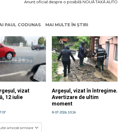
Anunț oficial despre o posibilă NOUĂ TAXĂ AUTO
HAI PAUL CODUNAS
MAI MULTE ÎN ȘTIRI
rgeșul, vizat
Argeșul, vizat în întregime.
, 12 iulie
Avertizare de ultim
moment
7:07
8-07-2026, 10:26
lte articole similare