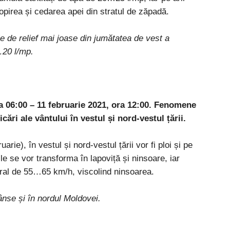
topirea și cedarea apei din stratul de zăpadă.
le de relief mai joase din jumătatea de vest a
…20 l/mp.
ra 06:00 – 11 februarie 2021, ora 12:00.
Fenomene
icări ale vântului în vestul și nord-vestul țării.
arie), în vestul și nord-vestul țării vor fi ploi și pe
ile se vor transforma în lapoviță și ninsoare, iar
neral de 55…65 km/h, viscolind ninsoarea.
rânse și în nordul Moldovei.