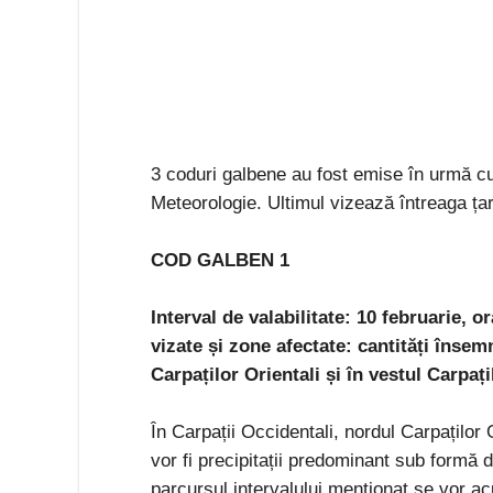
3 coduri galbene au fost emise în urmă cu
Meteorologie. Ultimul vizează întreaga ța
COD GALBEN 1
Interval de valabilitate: 10 februarie, o
vizate și zone afectate: cantități însem
Carpaților Orientali și în vestul Carpaț
În Carpații Occidentali, nordul Carpaților 
vor fi precipitații predominant sub formă d
parcursul intervalului menționat se vor ac