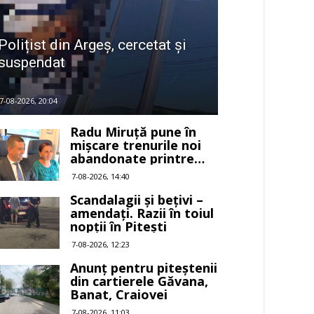
Polițist din Argeș, cercetat și
suspendat
7-08-2026, 20:04
Radu Miruță pune în
mișcare trenurile noi
abandonate printre
buruieni
7-08-2026, 14:40
Scandalagii și bețivi –
amendați. Razii în toiul
nopții în Pitești
7-08-2026, 12:23
Anunț pentru piteștenii
din cartierele Găvana,
Banat, Craiovei
7-08-2026, 11:03