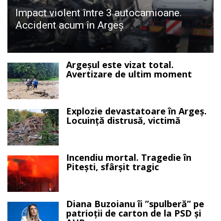
Impact violent între 3 autocamioane.
Accident acum în Argeș
Argeșul este vizat total.
Avertizare de ultim moment
Explozie devastatoare în Argeș.
Locuință distrusă, victimă
Incendiu mortal. Tragedie în
Pitești, sfârșit tragic
Diana Buzoianu îi ”spulberă” pe
patrioții de carton de la PSD și