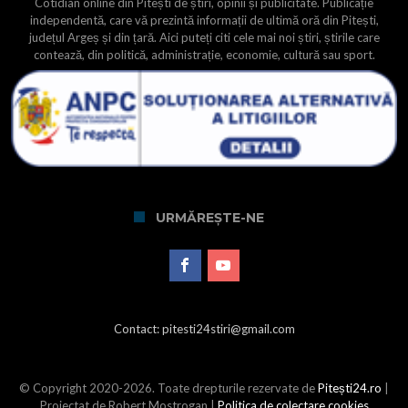
Cotidian online din Pitești de știri, opinii și publicitate. Publicație
independentă, care vă prezintă informații de ultimă oră din Pitești,
județul Argeș și din țară. Aici puteți citi cele mai noi știri, știrile care
contează, din politică, administrație, economie, cultură sau sport.
URMĂREȘTE-NE
Contact: pitesti24stiri@gmail.com
© Copyright 2020-2026. Toate drepturile rezervate de
Pitești24.ro
|
Proiectat de Robert Mostrogan |
Politica de colectare cookies