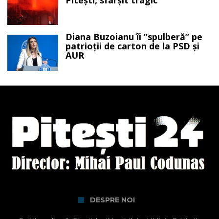
Diana Buzoianu îi ”spulberă” pe
patrioții de carton de la PSD și
AUR
DESPRE NOI