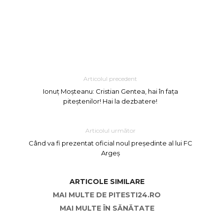
Articolul precedent
Ionuț Moșteanu: Cristian Gentea, hai în fața
piteștenilor! Hai la dezbatere!
Articolul următor
Când va fi prezentat oficial noul președinte al lui FC
Argeș
ARTICOLE SIMILARE
MAI MULTE DE PITESTI24.RO
MAI MULTE ÎN SĂNĂTATE