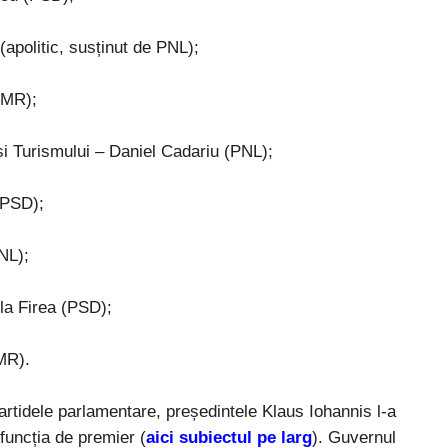
apolitic, susținut de PNL);
DMR);
 și Turismului – Daniel Cadariu (PNL);
(PSD);
PNL);
ela Firea (PSD);
MR).
rtidele parlamentare, președintele Klaus Iohannis l-a
uncția de premier (
aici subiectul pe larg
). Guvernul