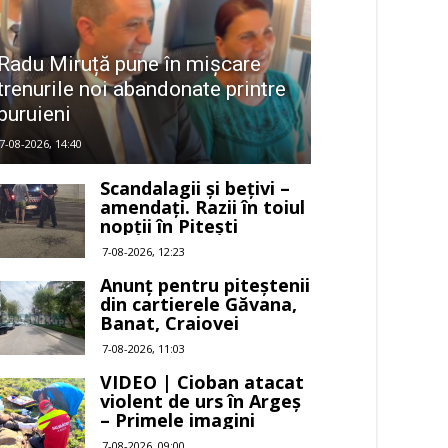
Radu Miruță pune în mișcare
trenurile noi abandonate printre
buruieni
7-08-2026, 14:40
Scandalagii și bețivi –
amendați. Razii în toiul
nopții în Pitești
7-08-2026, 12:23
Anunț pentru piteștenii
din cartierele Găvana,
Banat, Craiovei
7-08-2026, 11:03
VIDEO | Cioban atacat
violent de urs în Argeș
– Primele imagini
7-08-2026, 09:00