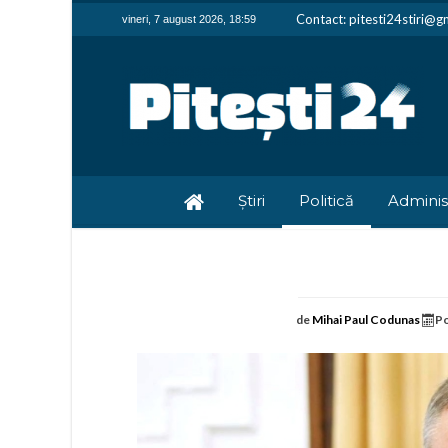
Contact: pitesti24stiri@g
vineri, 7 august 2026, 18:59
Știri
Politică
Adminis
de
Mihai Paul Codunas
Po