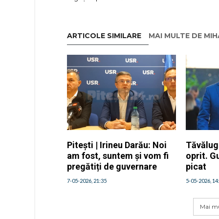
ARTICOLE SIMILARE
MAI MULTE DE MI
Pitești | Irineu Darău: Noi
Tăvălugu
am fost, suntem și vom fi
oprit. G
pregătiți de guvernare
picat
7-05-2026, 21:35
5-05-2026, 14
Mai mu