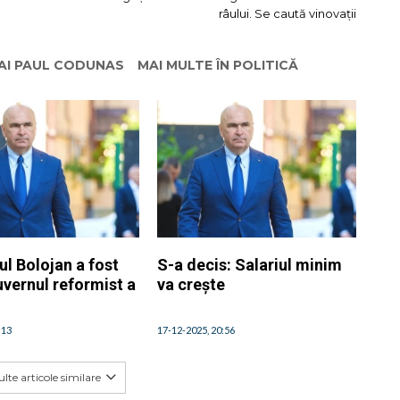
râului. Se caută vinovații
HAI PAUL CODUNAS
MAI MULTE ÎN POLITICĂ
l Bolojan a fost
S-a decis: Salariul minim
uvernul reformist a
va crește
:13
17-12-2025, 20:56
lte articole similare