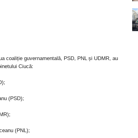
 noua coaliție guvernamentală, PSD, PNL și UDMR, au
abinetului Ciucă:
D);
eanu (PSD);
DMR);
lceanu (PNL);