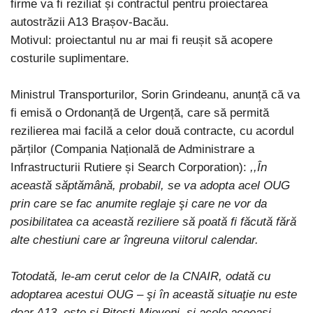
firme va fi reziliat și contractul pentru proiectarea
autostrăzii A13 Brașov-Bacău.
Motivul: proiectantul nu ar mai fi reușit să acopere
costurile suplimentare.
Ministrul Transporturilor, Sorin Grindeanu, anunță că va
fi emisă o Ordonanță de Urgență, care să permită
rezilierea mai facilă a celor două contracte, cu acordul
părților (Compania Națională de Administrare a
Infrastructurii Rutiere și Search Corporation):
,,În
această săptămână, probabil, se va adopta acel OUG
prin care se fac anumite reglaje şi care ne vor da
posibilitatea ca această reziliere să poată fi făcută fără
alte chestiuni care ar îngreuna viitorul calendar.
Totodată, le-am cerut celor de la CNAIR, odată cu
adoptarea acestui OUG – şi în această situaţie nu este
doar A13, este şi Piteşti-Mioveni, şi acolo aceeaşi