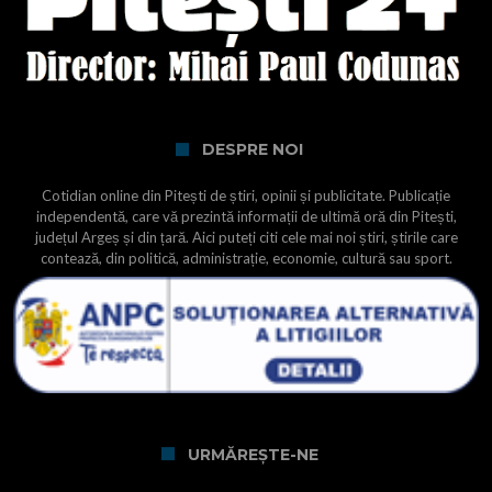
DESPRE NOI
Cotidian online din Pitești de știri, opinii și publicitate. Publicație
independentă, care vă prezintă informații de ultimă oră din Pitești,
județul Argeș și din țară. Aici puteți citi cele mai noi știri, știrile care
contează, din politică, administrație, economie, cultură sau sport.
URMĂREȘTE-NE