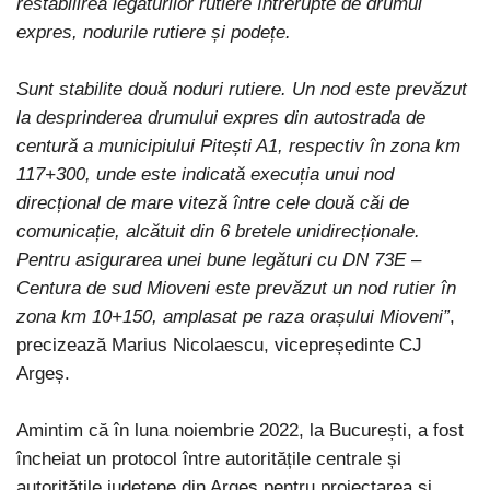
restabilirea legăturilor rutiere întrerupte de drumul
expres, nodurile rutiere și podețe.
Sunt stabilite două noduri rutiere. Un nod este prevăzut
la desprinderea drumului expres din autostrada de
centură a municipiului Pitești A1, respectiv în zona km
117+300, unde este indicată execuția unui nod
direcțional de mare viteză între cele două căi de
comunicație, alcătuit din 6 bretele unidirecționale.
Pentru asigurarea unei bune legături cu DN 73E –
Centura de sud Mioveni este prevăzut un nod rutier în
zona km 10+150, amplasat pe raza orașului Mioveni”
,
precizează Marius Nicolaescu, vicepreședinte CJ
Argeș.
Amintim că în luna noiembrie 2022, la București, a fost
încheiat un protocol între autoritățile centrale și
autoritățile județene din Argeș pentru proiectarea și