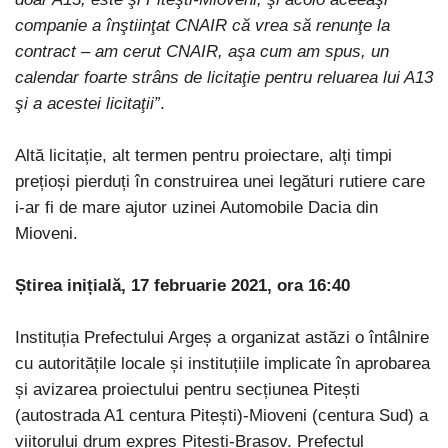
companie a înştiinţat CNAIR că vrea să renunţe la
contract – am cerut CNAIR, aşa cum am spus, un
calendar foarte strâns de licitaţie pentru reluarea lui A13
şi a acestei licitaţii”
.
Altă licitație, alt termen pentru proiectare, alți timpi
prețioși pierduți în construirea unei legături rutiere care
i-ar fi de mare ajutor uzinei Automobile Dacia din
Mioveni.
Știrea inițială, 17 februarie 2021, ora 16:40
Instituția Prefectului Argeș a organizat astăzi o întâlnire
cu autoritățile locale și instituțiile implicate în aprobarea
și avizarea proiectului pentru secțiunea Pitești
(autostrada A1 centura Pitești)-Mioveni (centura Sud) a
viitorului drum expres Pitești-Brașov. Prefectul