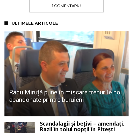
1 COMENTARIU
ULTIMELE ARTICOLE
Radu Miruță pune în mișcare trenurile noi
abandonate printre buruieni
Scandalagii și bețivi – amendați.
Razii în toiul nopții în Pitești