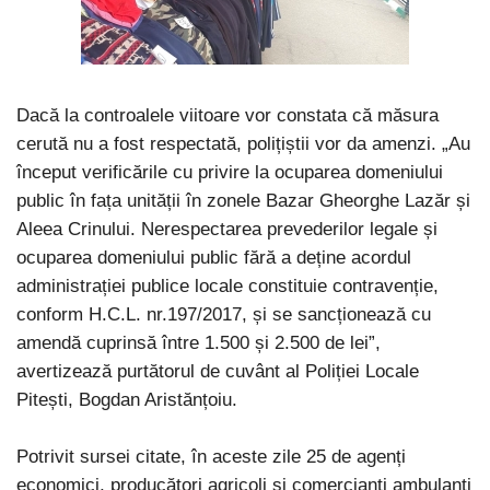
Dacă la controalele viitoare vor constata că măsura
cerută nu a fost respectată, polițiștii vor da amenzi. „Au
început verificările cu privire la ocuparea domeniului
public în fața unității în zonele Bazar Gheorghe Lazăr și
Aleea Crinului. Nerespectarea prevederilor legale și
ocuparea domeniului public fără a deține acordul
administrației publice locale constituie contravenție,
conform H.C.L. nr.197/2017, și se sancționează cu
amendă cuprinsă între 1.500 și 2.500 de lei”,
avertizează purtătorul de cuvânt al Poliției Locale
Pitești, Bogdan Aristănțoiu.
Potrivit sursei citate, în aceste zile 25 de agenți
economici, producători agricoli și comercianți ambulanți