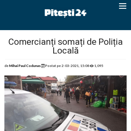
Comercianți somați de Poliția
Locală
de
Mihai Paul Codunas
Postat pe
2-03-2021, 15:08
1,095