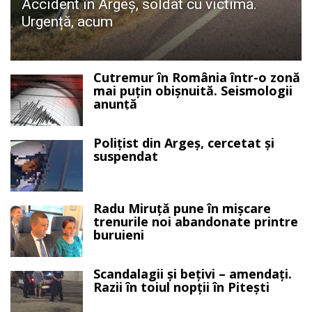
Accident în Argeș, soldat cu victimă.
Urgență, acum
Cutremur în România într-o zonă
mai puțin obișnuită. Seismologii
anunță
Polițist din Argeș, cercetat și
suspendat
Radu Miruță pune în mișcare
trenurile noi abandonate printre
buruieni
Scandalagii și bețivi – amendați.
Razii în toiul nopții în Pitești