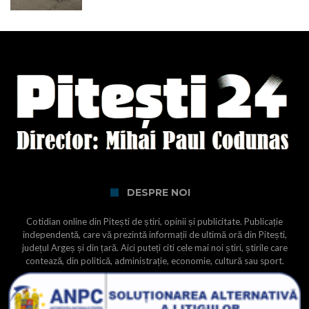
DESPRE NOI
Cotidian online din Pitești de știri, opinii și publicitate. Publicație
independentă, care vă prezintă informații de ultimă oră din Pitești,
județul Argeș și din țară. Aici puteți citi cele mai noi știri, știrile care
contează, din politică, administrație, economie, cultură sau sport.