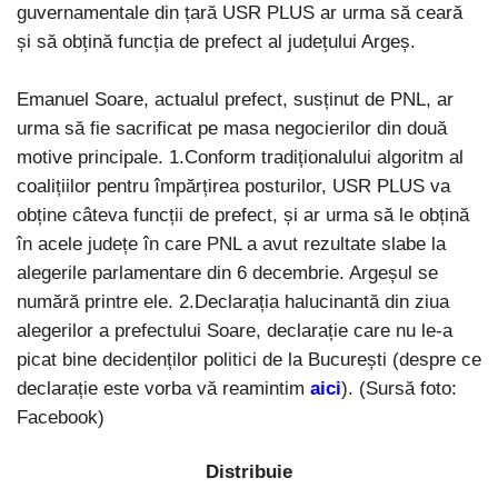
guvernamentale din țară USR PLUS ar urma să ceară
și să obțină funcția de prefect al județului Argeș.
Emanuel Soare, actualul prefect, susținut de PNL, ar
urma să fie sacrificat pe masa negocierilor din două
motive principale. 1.Conform tradiționalului algoritm al
coalițiilor pentru împărțirea posturilor, USR PLUS va
obține câteva funcții de prefect, și ar urma să le obțină
în acele județe în care PNL a avut rezultate slabe la
alegerile parlamentare din 6 decembrie. Argeșul se
numără printre ele. 2.Declarația halucinantă din ziua
alegerilor a prefectului Soare, declarație care nu le-a
picat bine decidenților politici de la București (despre ce
declarație este vorba vă reamintim
aici
). (Sursă foto:
Facebook)
Distribuie