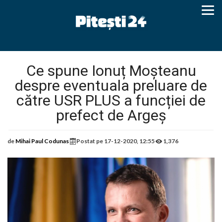
Ce spune Ionuț Moșteanu
despre eventuala preluare de
către USR PLUS a funcției de
prefect de Argeș
de
Mihai Paul Codunas
Postat pe
17-12-2020, 12:55
1,376