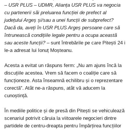
– USR PLUS – UDMR, Alianța USR PLUS va negocia
cu partenerii săi preluarea funcției de prefect al
județului Argeș și/sau a unei funcții de subprefect?
Dacă da, aveți în USR PLUS Argeș persoane care să
întrunească condițiile legale pentru a ocupa această
sau aceste funcții?
– sunt întrebările pe care Pitești 24 i
le-a adresat lui Ionuț Moșteanu.
Acesta a evitat un răspuns ferm: „Nu am ajuns încă la
discuțiile acestea. Vrem să facem o coaliție care să
funcționeze. Asta înseamnă echilibru și o reprezentare
corectă”. Atât ne-a răspuns, atât vă aducem la
cunoștință.
În mediile politice și de presă din Pitești se vehiculează
scenariul potrivit căruia la viitoarele negocieri dintre
partidele de centru-dreapta pentru împărțirea funcțiilor