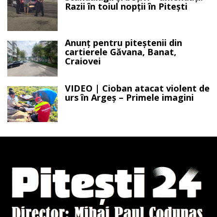
Razii în toiul nopții în Pitești
Anunț pentru piteștenii din
cartierele Găvana, Banat,
Craiovei
VIDEO | Cioban atacat violent de
urs în Argeș – Primele imagini