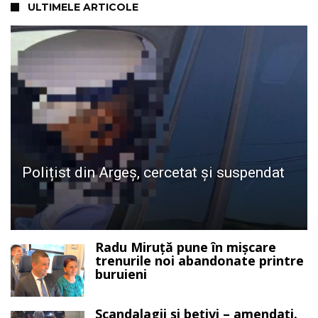
ULTIMELE ARTICOLE
Polițist din Argeș, cercetat și suspendat
Radu Miruță pune în mișcare
trenurile noi abandonate printre
buruieni
Scandalagii și bețivi – amendați.