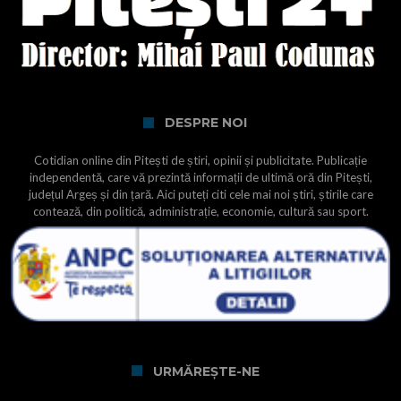
DESPRE NOI
Cotidian online din Pitești de știri, opinii și publicitate. Publicație
independentă, care vă prezintă informații de ultimă oră din Pitești,
județul Argeș și din țară. Aici puteți citi cele mai noi știri, știrile care
contează, din politică, administrație, economie, cultură sau sport.
URMĂREȘTE-NE