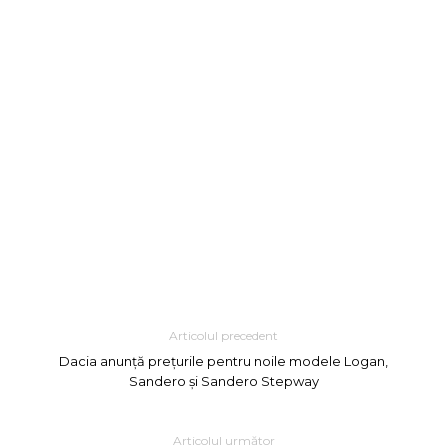
Articolul precedent
Dacia anunță prețurile pentru noile modele Logan,
Sandero și Sandero Stepway
Articolul următor