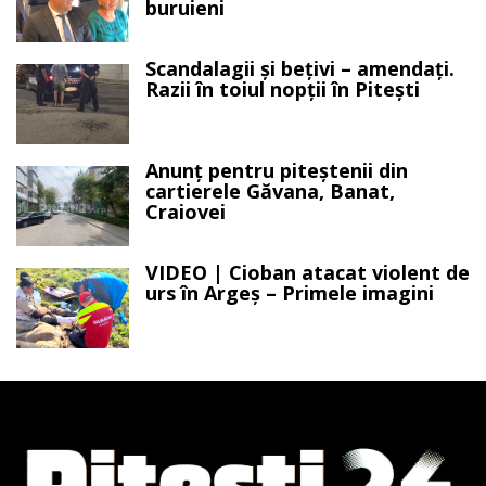
buruieni
Scandalagii și bețivi – amendați.
Razii în toiul nopții în Pitești
Anunț pentru piteștenii din
cartierele Găvana, Banat,
Craiovei
VIDEO | Cioban atacat violent de
urs în Argeș – Primele imagini