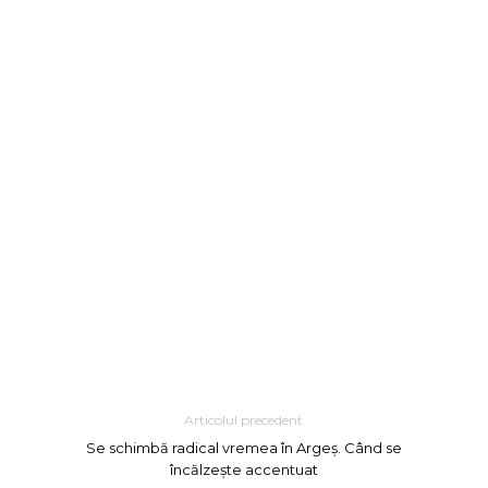
Articolul precedent
Se schimbă radical vremea în Argeș. Când se
încălzește accentuat