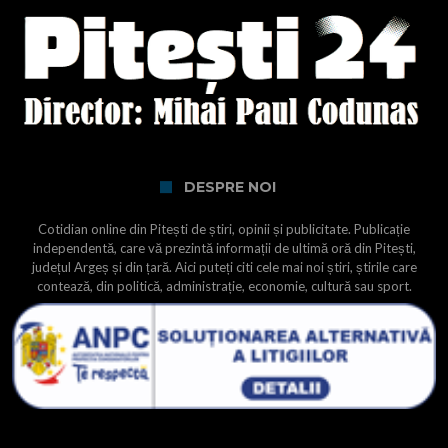
DESPRE NOI
Cotidian online din Pitești de știri, opinii și publicitate. Publicație
independentă, care vă prezintă informații de ultimă oră din Pitești,
județul Argeș și din țară. Aici puteți citi cele mai noi știri, știrile care
contează, din politică, administrație, economie, cultură sau sport.