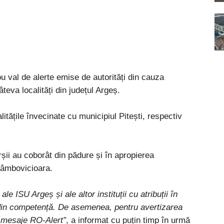
ou val de alerte emise de autorități din cauza
teva localități din județul Argeș.
litățile învecinate cu municipiul Pitești, respectiv
șii au coborât din pădure și în apropierea
Dâmbovicioara.
le ISU Argeș și ale altor instituții cu atribuții în
din competență. De asemenea, pentru avertizarea
s mesaje RO-Alert”
, a informat cu puțin timp în urmă