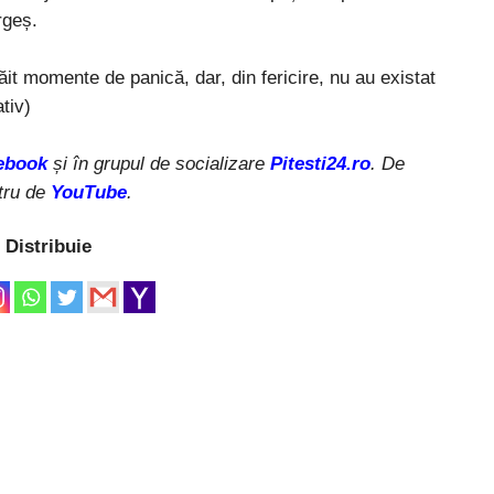
rgeș.
ăit momente de panică, dar, din fericire, nu au existat
tiv)
ebook
și în grupul de socializare
Pitesti24.ro
. De
tru de
YouTube
.
Distribuie