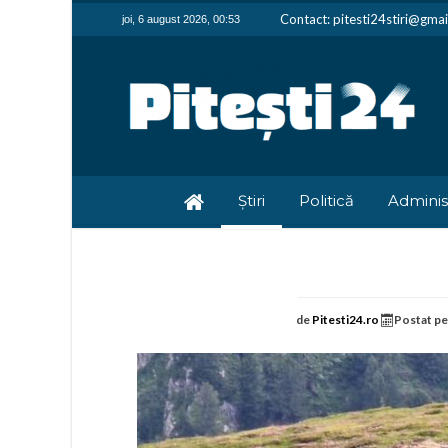
Contact: pitesti24stiri@gma
joi, 6 august 2026, 00:53
Știri
Politică
Adminis
de
Pitesti24.ro
Postat p