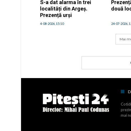
S-a dat alarma în trei
Prezență
localități din Argeș.
două loc
Prezență urși
4-08-2026, 15:10
24-07-2026, 1
Mai mu
D
Cotidi
prezin
mai no