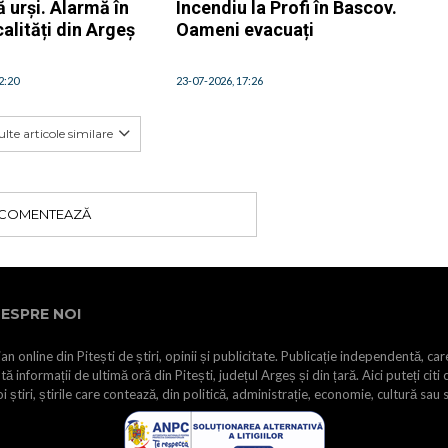
 urși. Alarmă în
Incendiu la Profi în Bascov.
alități din Argeș
Oameni evacuați
2:20
23-07-2026, 17:26
lte articole similare
COMENTEAZĂ
ESPRE NOI
an online din Pitești de știri, opinii și publicitate. Publicație independentă, car
tă informații de ultimă oră din Pitești, județul Argeș și din țară. Aici puteți citi 
i știri, știrile care contează, din politică, administrație, economie, cultură sau 