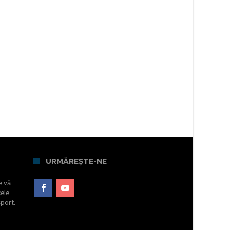
URMĂREȘTE-NE
e vă
cele
sport.