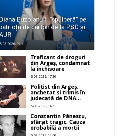
Diana Buzoianu îi ”spulberă” pe
patrioții de carton de la PSD și
AUR
5-08-2026, 19:11
Traficant de droguri
din Argeș, condamnat
la închisoare
5-08-2026, 17:30
Polițist din Argeș,
anchetat și trimis în
judecată de DNA
Pitești
5-08-2026, 14:35
Constantin Pănescu,
sfârșit tragic. Cauza
probabilă a morții
5-08-2026, 12:40