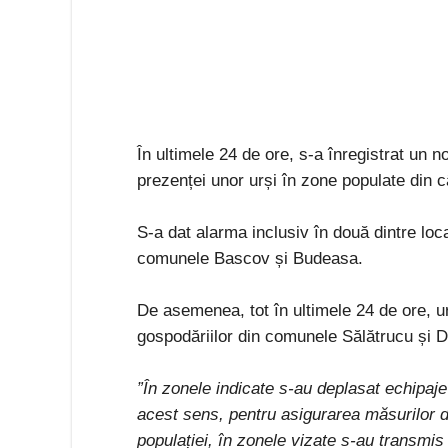
În ultimele 24 de ore, s-a înregistrat un n
prezenței unor urși în zone populate din câ
S-a dat alarma inclusiv în două dintre loca
comunele Bascov și Budeasa.
De asemenea, tot în ultimele 24 de ore, ur
gospodăriilor din comunele Sălătrucu și 
”În zonele indicate s-au deplasat echipaje a
acest sens, pentru asigurarea măsurilor 
populației, în zonele vizate s-au transmi