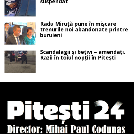
suspendat
Radu Miruță pune în mișcare
trenurile noi abandonate printre
buruieni
Scandalagii și bețivi – amendați.
Razii în toiul nopții în Pitești