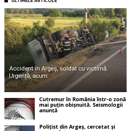
ULTIMELE ARTICOLE
Accident în Argeș, soldat cu victimă.
Urgență, acum
Cutremur în România într-o zonă
mai puțin obișnuită. Seismologii
anunță
Polițist din Argeș, cercetat și