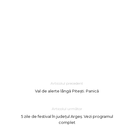
Articolul precedent
Val de alerte lângă Pitești. Panică
Articolul următor
5 zile de festival în județul Argeș. Vezi programul
complet