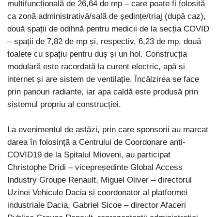
multifuncțională de 26,64 de mp – care poate fi folosită
ca zonă administrativă/sală de ședințe/triaj (după caz),
două spații de odihnă pentru medicii de la secția COVID
– spații de 7,82 de mp și, respectiv, 6,23 de mp, două
toalete cu spațiu pentru duș și un hol. Construcția
modulară este racordată la curent electric, apă și
internet și are sistem de ventilație. Încălzirea se face
prin panouri radiante, iar apa caldă este produsă prin
sistemul propriu al construcției.
La evenimentul de astăzi, prin care sponsorii au marcat
darea în folosință a Centrului de Coordonare anti-
COVID19 de la Spitalul Mioveni, au participat
Christophe Dridi – vicepreședinte Global Access
Industry Groupe Renault, Miguel Oliver – directorul
Uzinei Vehicule Dacia și coordonator al platformei
industriale Dacia, Gabriel Sicoe – director Afaceri