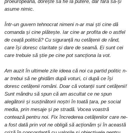
proeuropeană, dorește să fie la putere, dar fără să-și
asume nimic.
Într-un guvern tehnocrat nimeni n-ar mai ști cine dă
comanda și cine plătește. Iar cine ar profita de o astfel
de ceață politică? Cu siguranță nu cetățenii de rând,
care își doresc claritate și dare de seamă. Ei sunt cei
care trebuie să știe pe cine pot sancționa la vot.
Am auzit în ultimele zile ideea că noi ca partid politic n-
ar trebui să ne ghidăm după voturi, ci după ce își
doresc cetățenii români. Doar că votanții sunt cetățenii!
Sunt mândru să spun că am ascultat ce ne spun
alegătorii și susținătorii noștri în toată țara, pe social
media, prin mesaje și pe stradă. Vocea voastră
contează pentru noi.
Fix încrederea cetățenilor care ne-
a fost dată prin vot ne obligă să acționăm și în această
criză în concordanță cu valorile și obiectivele pentru