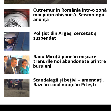
Cutremur în România într-o zonă
mai puțin obișnuită. Seismologii
anunță
Polițist din Argeș, cercetat și
suspendat
Radu Miruță pune în mișcare
trenurile noi abandonate printre
buruieni
Scandalagii și bețivi – amendați.
Razii în toiul nopții în Pitești