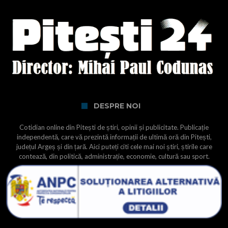
DESPRE NOI
Cotidian online din Pitești de știri, opinii și publicitate. Publicație
independentă, care vă prezintă informații de ultimă oră din Pitești,
județul Argeș și din țară. Aici puteți citi cele mai noi știri, știrile care
contează, din politică, administrație, economie, cultură sau sport.