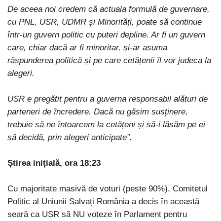
De aceea noi credem că actuala formulă de guvernare,
cu PNL, USR, UDMR și Minorități, poate să continue
într-un guvern politic cu puteri depline. Ar fi un guvern
care, chiar dacă ar fi minoritar, și-ar asuma
răspunderea politică și pe care cetățenii îl vor judeca la
alegeri.
USR e pregătit pentru a guverna responsabil alături de
parteneri de încredere. Dacă nu găsim susținere,
trebuie să ne întoarcem la cetățeni și să-i lăsăm pe ei
să decidă, prin alegeri anticipate”.
Știrea inițială, ora 18:23
Cu majoritate masivă de voturi (peste 90%), Comitetul
Politic al Uniunii Salvați România a decis în această
seară ca USR să NU voteze în Parlament pentru