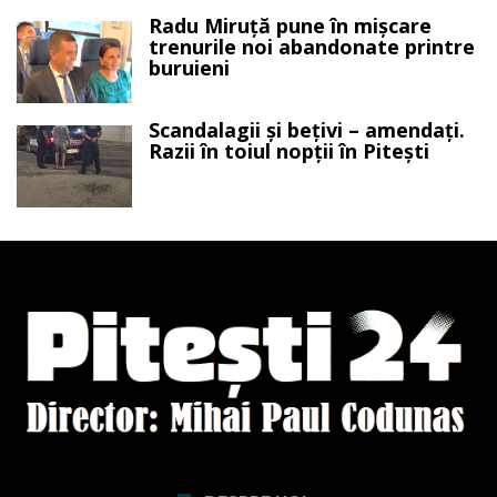
Radu Miruță pune în mișcare
trenurile noi abandonate printre
buruieni
Scandalagii și bețivi – amendați.
Razii în toiul nopții în Pitești