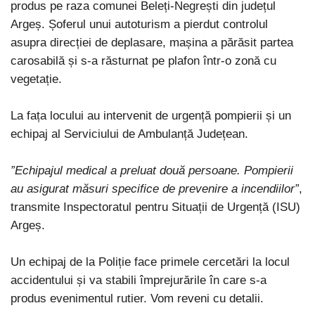
produs pe raza comunei Beleți-Negrești din județul
Argeș. Șoferul unui autoturism a pierdut controlul
asupra direcției de deplasare, mașina a părăsit partea
carosabilă și s-a răsturnat pe plafon într-o zonă cu
vegetație.
La fața locului au intervenit de urgență pompierii și un
echipaj al Serviciului de Ambulanță Județean.
”Echipajul medical a preluat două persoane. Pompierii
au asigurat măsuri specifice de prevenire a incendiilor”
,
transmite Inspectoratul pentru Situații de Urgență (ISU)
Argeș.
Un echipaj de la Poliție face primele cercetări la locul
accidentului și va stabili împrejurările în care s-a
produs evenimentul rutier. Vom reveni cu detalii.