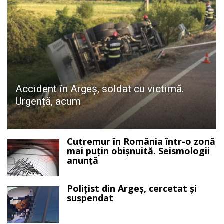
Accident în Argeș, soldat cu victimă.
Urgență, acum
Cutremur în România într-o zonă
mai puțin obișnuită. Seismologii
anunță
Polițist din Argeș, cercetat și
suspendat