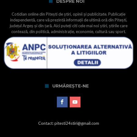
DESPRE NOI
Cotidian online din Pitești de știri, opinii și publicitate. Publicație
independentă, care vă prezintă informații de ultimă oră din Pitești,
județul Argeș și din țară. Aici puteți citi cele mai noi știri, știrile care
contează, din politică, administrație, economie, cultură sau sport.
URMĂREȘTE-NE
Contact: pitesti24stiri@gmail.com