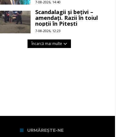
buruieni
7-08-2026, 14:40
Scandalagii și bețivi –
amendați. Razii în toiul
nopții în Pitești
7-08-2026, 12:23
Încarcă mai multe
URMĂREȘTE-NE