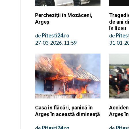
Percheziții în Mozăceni,
Tragedi
Argeș
de ani d
în liceu
de
Pitesti24.ro
de
Pites
27-03-2026, 11:59
31-01-20
Casă în flăcări, panică în
Accident
Argeș în această dimineață
Argeș în
de
Pitesti24.ro
de
Pites