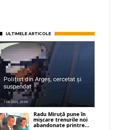
ULTIMELE ARTICOLE
Polițist din Argeș, cercetat și
suspendat
7-08-2026, 20:04
Radu Miruță pune în
mișcare trenurile noi
abandonate printre