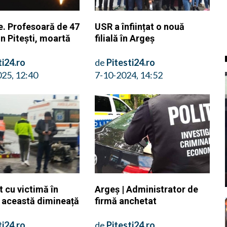
e. Profesoară de 47
USR a înființat o nouă
in Pitești, moartă
filială în Argeș
ti24.ro
de
Pitesti24.ro
25, 12:40
7-10-2024, 14:52
 cu victimă în
Argeș | Administrator de
 această dimineață
firmă anchetat
ti24.ro
de
Pitesti24.ro