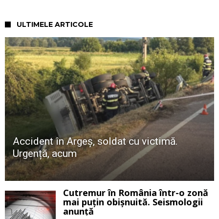
ULTIMELE ARTICOLE
Accident în Argeș, soldat cu victimă.
Urgență, acum
Cutremur în România într-o zonă
mai puțin obișnuită. Seismologii
anunță