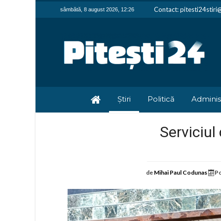
Contact: pitesti24stir
sâmbătă, 8 august 2026, 12:26
Știri
Politică
Adminis
Serviciul
de
Mihai Paul Codunas
Po