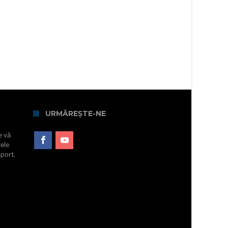
URMĂREȘTE-NE
e vă
cele
sport.