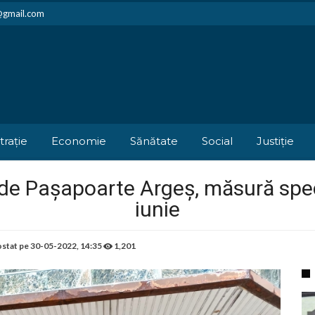
i@gmail.com
trație
Economie
Sănătate
Social
Justiție
 de Pașapoarte Argeș, măsură spe
iunie
stat pe
30-05-2022, 14:35
1,201