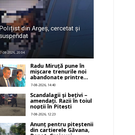
Polițist din Argeș, cercetat și
suspendat
7-08-2026, 20:04
Radu Miruță pune în
mișcare trenurile noi
abandonate printre
buruieni
7-08-2026, 14:40
Scandalagii și bețivi –
amendați. Razii în toiul
nopții în Pitești
7-08-2026, 12:23
Anunț pentru piteștenii
din cartierele Găvana,