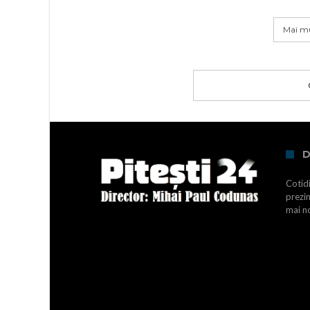
Mai mu
D
Cotidi
prezin
mai no