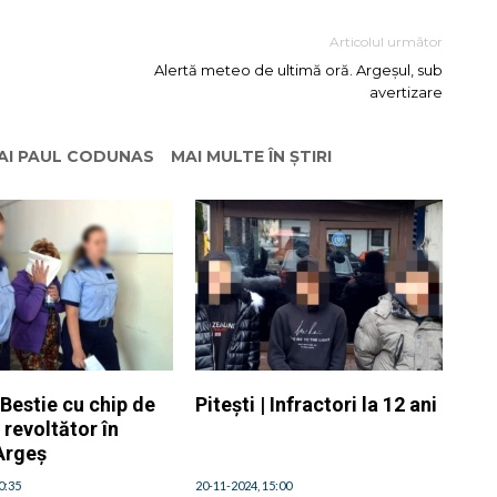
Articolul următor
Alertă meteo de ultimă oră. Argeșul, sub
avertizare
HAI PAUL CODUNAS
MAI MULTE ÎN ȘTIRI
Bestie cu chip de
Pitești | Infractori la 12 ani
revoltător în
 Argeș
0:35
20-11-2024, 15:00