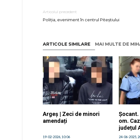
Articolul precedent
Poliția, eveniment în centrul Piteștiului
ARTICOLE SIMILARE
MAI MULTE DE MI
Argeș | Zeci de minori
Șocant. 
amendați
om. Caz 
județul
19-02-2026, 10:06
24-06-2025, 2