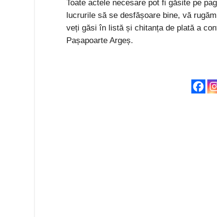
Toate actele necesare pot fi găsite pe pa
lucrurile să se desfășoare bine, vă rugă
veți găsi în listă și chitanța de plată a co
Pașapoarte Argeș.