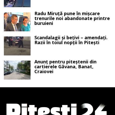
Radu Miruță pune în mișcare
trenurile noi abandonate printre
buruieni
Scandalagii și bețivi – amendați.
Razii în toiul nopții în Pitești
Anunț pentru piteștenii din
cartierele Găvana, Banat,
Craiovei