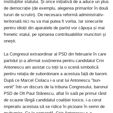
instituțiilor statului. Și orice inițiativă de a aduce un plus
de democrație (de exemplu, alegerea primarilor în două
tururi de scrutin). De necesara reformă administrativ-
teritorială nici nu va mai putea fi vorba. Iar sinecurile
pentru idioții din aparatele de partid vor căpușa și mai
frenetic statul, pe spinarea contribuabililor muncitori și
onești.
La Congresul extraordinar al PSD din februarie în care
partidul și-a afirmat susținerea pentru candidatul Crin
Antonescu am asistat cu toții la o scenă simbolică
pentru relația de subordonare a acestuia față de baroni.
După ce Marcel Ciolacu i-a urat lui Antonescu ”bun-
venit” într-un discurs de la tribuna Congresului, baronul
PSD de Olt Paul Stănescu, aflat în sală pe primul rând
de scaune lângă candidatul coaliției toxice, i-a cerut
imperativ acestuia să se ridice în picioare în semn de