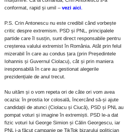
mulțumire. Ca la comandă, Crin Antonescu s-a
conformat, rapid și umil –
vezi aici
.
P.S. Crin Antonescu nu este credibil când vorbește
critic despre extremism. PSD și PNL, principalele
partide care îl susțin, sunt direct responsabile pentru
creșterea valului extremist în România. Atât prin felul
mizerabil în care au condus țara (prin Președintele
Iohannis și Guvernul Ciolacu), cât și prin maniera
iresponsabilă în care au gestionat alegerile
prezidențiale de anul trecut.
Nu uităm și o vom repeta ori de câte ori vom avea
ocazia: în prostia lor colosală, încercând să-și ajute
candidații de atunci (Ciolacu și Ciucă), PSD și PNL au
pompat voturi și imagine în extremiști. PSD le-a dat
fizic voturi lui George Simion și Călin Georgescu, iar
PNL i-a făcut campanie pe TikTok bizarului politician