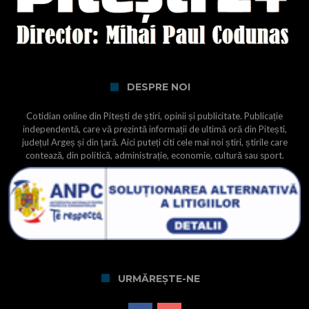
DESPRE NOI
Cotidian online din Pitești de știri, opinii și publicitate. Publicație
independentă, care vă prezintă informații de ultimă oră din Pitești,
județul Argeș și din țară. Aici puteți citi cele mai noi știri, știrile care
contează, din politică, administrație, economie, cultură sau sport.
URMĂREȘTE-NE