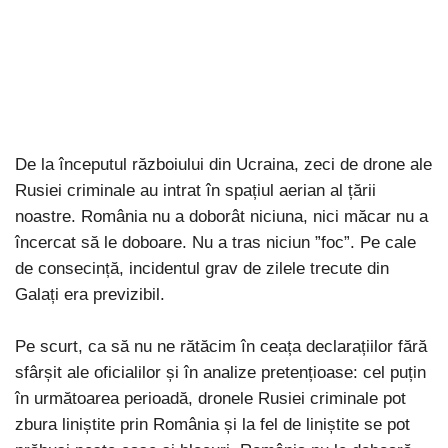
De la începutul războiului din Ucraina, zeci de drone ale
Rusiei criminale au intrat în spațiul aerian al țării
noastre. România nu a doborât niciuna, nici măcar nu a
încercat să le doboare. Nu a tras niciun ”foc”. Pe cale
de consecință, incidentul grav de zilele trecute din
Galați era previzibil.
Pe scurt, ca să nu ne rătăcim în ceața declarațiilor fără
sfârșit ale oficialilor și în analize pretențioase: cel puțin
în următoarea perioadă, dronele Rusiei criminale pot
zbura liniștite prin România și la fel de liniștite se pot