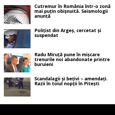
Cutremur în România într-o zonă
mai puțin obișnuită. Seismologii
anunță
Polițist din Argeș, cercetat și
suspendat
Radu Miruță pune în mișcare
trenurile noi abandonate printre
buruieni
Scandalagii și bețivi – amendați.
Razii în toiul nopții în Pitești