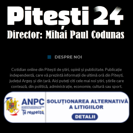
DESPRE NOI
Cotidian online din Pitești de știri, opinii și publicitate. Publicație
independentă, care vă prezintă informații de ultimă oră din Pitești,
județul Argeș și din țară. Aici puteți citi cele mai noi știri, știrile care
contează, din politică, administrație, economie, cultură sau sport.