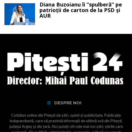
Diana Buzoianu îi ”spulberă” pe
patrioții de carton de la PSD și
AUR
DESPRE NOI
Cotidian online din Pitești de știri, opinii și publicitate. Publicație
independentă, care vă prezintă informații de ultimă oră din Pitești,
județul Argeș și din țară. Aici puteți citi cele mai noi știri, știrile care