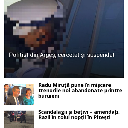
Polițist din Argeș, cercetat și suspendat
Radu Miruță pune în mișcare
trenurile noi abandonate printre
buruieni
Scandalagii și bețivi – amendați.
Razii în toiul nopții în Pitești