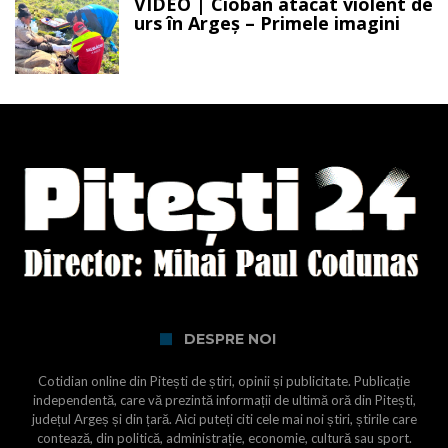
VIDEO | Cioban atacat violent de
urs în Argeș – Primele imagini
DESPRE NOI
Cotidian online din Pitești de știri, opinii și publicitate. Publicație
independentă, care vă prezintă informații de ultimă oră din Pitești,
județul Argeș și din țară. Aici puteți citi cele mai noi știri, știrile care
contează, din politică, administrație, economie, cultură sau sport.