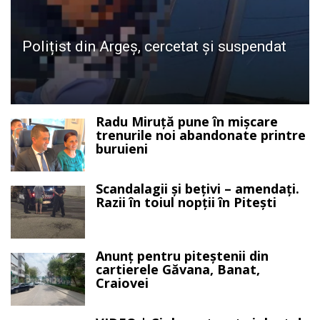
Polițist din Argeș, cercetat și suspendat
Radu Miruță pune în mișcare
trenurile noi abandonate printre
buruieni
Scandalagii și bețivi – amendați.
Razii în toiul nopții în Pitești
Anunț pentru piteștenii din
cartierele Găvana, Banat,
Craiovei