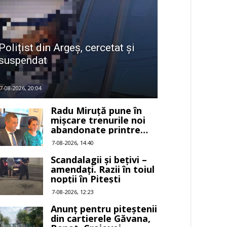
Polițist din Argeș, cercetat și
suspendat
7-08-2026, 20:04
Radu Miruță pune în
mișcare trenurile noi
abandonate printre
buruieni
7-08-2026, 14:40
Scandalagii și bețivi –
amendați. Razii în toiul
nopții în Pitești
7-08-2026, 12:23
Anunț pentru piteștenii
din cartierele Găvana,