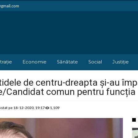
i@gmail.com
trație
Economie
Sănătate
Social
Justiție
tidele de centru-dreapta și-au împă
e/Candidat comun pentru funcția
stat pe
18-12-2020, 19:17
1,109