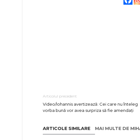
Articolul precedent
Video/Iohannis avertizează: Cei care nu înteleg
vorba bună vor avea surpriza să fie amendați
ARTICOLE SIMILARE
MAI MULTE DE MI