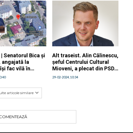
 | Senatorul Bica și
Alt traseist. Alin Călinescu,
i, angajată la
șeful Centrului Cultural
și fac vilă în
Mioveni, a plecat din PSD
și s-a înscris în PNL
0:40
29-02-2024, 10:34
lte articole similare
COMENTEAZĂ