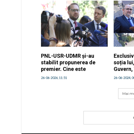
PNL-USR-UDMR și-au
Exclusiv
stabilit propunerea de
soția lu
premier. Cine este
Guvern, î
Pitești
26-06-2026, 11:51
26-06-2024, 0
Mai mu