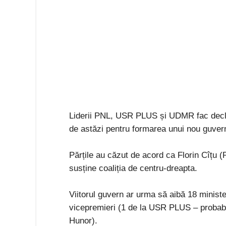
Liderii PNL, USR PLUS și UDMR fac declara
de astăzi pentru formarea unui nou guver
Părțile au căzut de acord ca Florin Cîțu 
susține coaliția de centru-dreapta.
Viitorul guvern ar urma să aibă 18 minis
vicepremieri (1 de la USR PLUS – probab
Hunor).