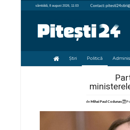
Contact: pitesti24stir
sâmbătă, 8 august 2026, 11:03
Știri
Politică
Adminis
Par
ministerel
de
Mihai Paul Codunas
Po