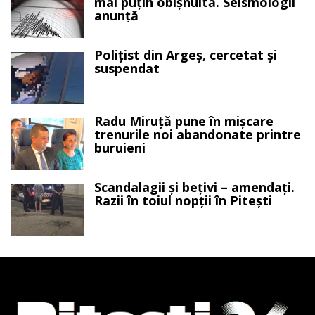
mai puțin obișnuită. Seismologii
anunță
Polițist din Argeș, cercetat și
suspendat
Radu Miruță pune în mișcare
trenurile noi abandonate printre
buruieni
Scandalagii și bețivi – amendați.
Razii în toiul nopții în Pitești