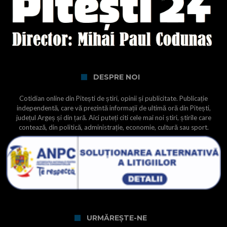
DESPRE NOI
Cotidian online din Pitești de știri, opinii și publicitate. Publicație
independentă, care vă prezintă informații de ultimă oră din Pitești,
județul Argeș și din țară. Aici puteți citi cele mai noi știri, știrile care
contează, din politică, administrație, economie, cultură sau sport.
URMĂREȘTE-NE