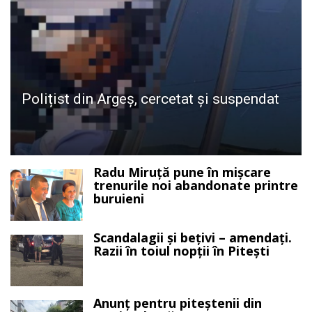
Polițist din Argeș, cercetat și suspendat
Radu Miruță pune în mișcare
trenurile noi abandonate printre
buruieni
Scandalagii și bețivi – amendați.
Razii în toiul nopții în Pitești
Anunț pentru piteștenii din