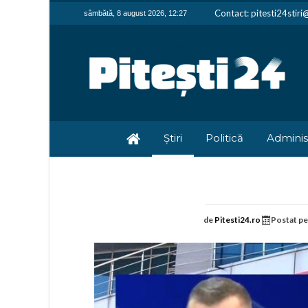
Contact: pitesti24stir
sâmbătă, 8 august 2026, 12:27
Știri
Politică
Adminis
de
Pitesti24.ro
Postat p