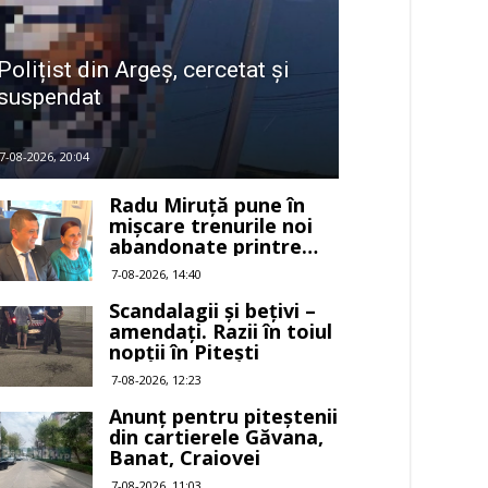
Polițist din Argeș, cercetat și
suspendat
7-08-2026, 20:04
Radu Miruță pune în
mișcare trenurile noi
abandonate printre
buruieni
7-08-2026, 14:40
Scandalagii și bețivi –
amendați. Razii în toiul
nopții în Pitești
7-08-2026, 12:23
Anunț pentru piteștenii
din cartierele Găvana,
Banat, Craiovei
7-08-2026, 11:03