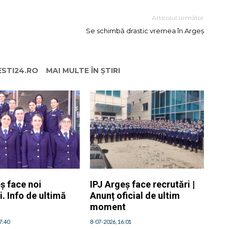
Articolul următor
Se schimbă drastic vremea în Argeș
ESTI24.RO
MAI MULTE ÎN ȘTIRI
ș face noi
IPJ Argeș face recrutări |
i. Info de ultimă
Anunț oficial de ultim
moment
7:40
8-07-2026, 16:01