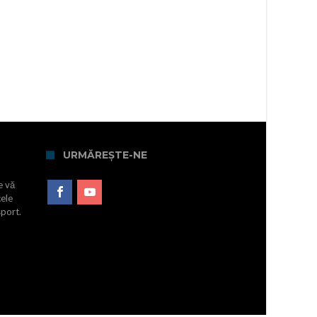
URMĂREȘTE-NE
e vă
cele
sport.