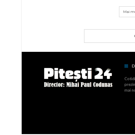
Mai mu
D
Cotidi
prezin
mai no