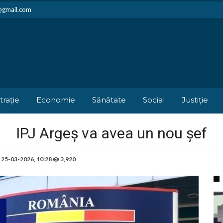
i@gmail.com
trație
Economie
Sănătate
Social
Justiție
IPJ Argeș va avea un nou șef
e
25-03-2026, 10:28
3,920