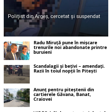
Polițist din Argeș, cercetat și suspendat
Radu Miruță pune în mișcare
trenurile noi abandonate printre
buruieni
Scandalagii și bețivi – amendați.
Razii în toiul nopții în Pitești
Anunț pentru piteștenii din
cartierele Găvana, Banat,
Craiovei