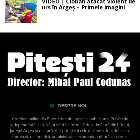
VIDEO | Cioban atacat violent de
urs în Argeș – Primele imagini
DESPRE NOI
Cotidian online din Pitești de știri, opinii și publicitate. Publicație
independentă, care vă prezintă informații de ultimă oră din Pitești,
județul Argeș și din țară. Aici puteți citi cele mai noi știri, știrile care
contează, din politică, administrație, economie, cultură sau sport.