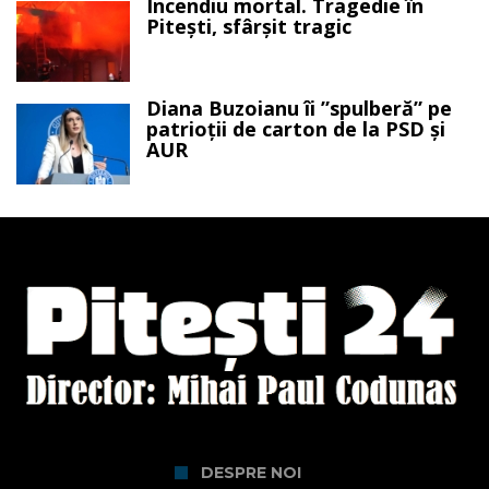
Incendiu mortal. Tragedie în
Pitești, sfârșit tragic
Diana Buzoianu îi ”spulberă” pe
patrioții de carton de la PSD și
AUR
DESPRE NOI