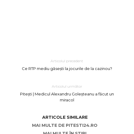
Articolul precedent
Ce RTP mediu găsești la jocurile de la cazinou?
Articolul următor
Pitești | Medicul Alexandru Goleșteanu a făcut un
miracol
ARTICOLE SIMILARE
MAI MULTE DE PITESTI24.RO
MAI MULTE ÎN ȘTIRI