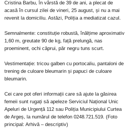
Cristina Barbu, în vârstă de 39 de ani, a plecat de
acasă în cursul zilei de vineri, 25 august, și nu a mai
revenit la domiciliu. Astăzi, Poliția a mediatizat cazul.
Semnalmente: constituție robustă, înălțime aproximativ
1,60 m, greutate 90 de kg, față prelungă, nas
proeminent, ochi căprui, păr negru tuns scurt.
Vestimentație: tricou galben cu portocaliu, pantaloni de
trening de culoare bleumarin și papuci de culoare
bleumarin.
Cei care pot oferi informații care să ajute la găsirea
femeii sunt rugați să apeleze Serviciul Național Unic
Apeluri de Urgență 112 sau Poliția Municipiului Curtea
de Argeș, la numărul de telefon 0248.721.519. (Foto
principal: Arhivă – descriptiv)