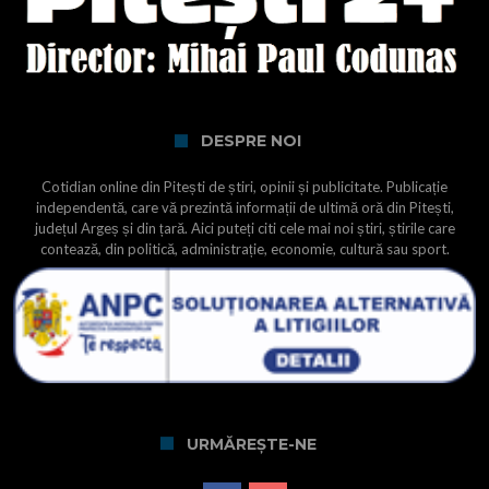
DESPRE NOI
Cotidian online din Pitești de știri, opinii și publicitate. Publicație
independentă, care vă prezintă informații de ultimă oră din Pitești,
județul Argeș și din țară. Aici puteți citi cele mai noi știri, știrile care
contează, din politică, administrație, economie, cultură sau sport.
URMĂREȘTE-NE