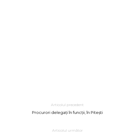
Articolul precedent
Procurori delegați în funcții, în Pitești
Articolul următor