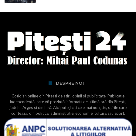
DESPRE NOI
Cotidian online din Pitești de știri, opinii și publicitate. Publicație
independentă, care vă prezintă informații de ultimă oră din Pitești,
județul Argeș și din țară. Aici puteți citi cele mai noi știri, știrile care
contează, din politică, administrație, economie, cultură sau sport.