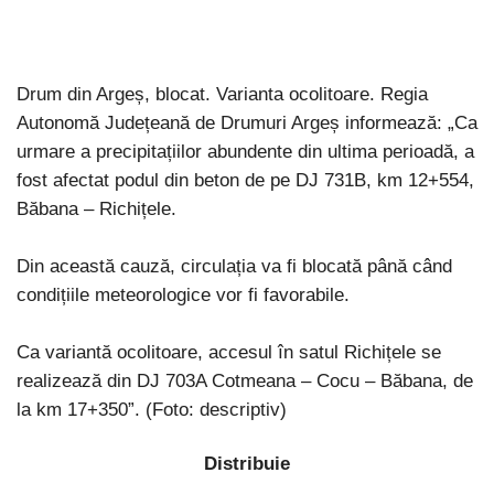
Drum din Argeș, blocat. Varianta ocolitoare. Regia
Autonomă Județeană de Drumuri Argeș informează: „Ca
urmare a precipitațiilor abundente din ultima perioadă, a
fost afectat podul din beton de pe DJ 731B, km 12+554,
Băbana – Richițele.
Din această cauză, circulația va fi blocată până când
condițiile meteorologice vor fi favorabile.
Ca variantă ocolitoare, accesul în satul Richițele se
realizează din DJ 703A Cotmeana – Cocu – Băbana, de
la km 17+350”. (Foto: descriptiv)
Distribuie