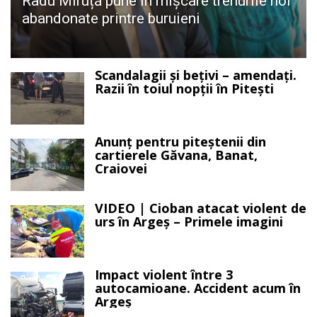
Radu Miruță pune în mișcare trenurile noi
abandonate printre buruieni
Scandalagii și bețivi – amendați.
Razii în toiul nopții în Pitești
Anunț pentru piteștenii din
cartierele Găvana, Banat,
Craiovei
VIDEO | Cioban atacat violent de
urs în Argeș – Primele imagini
Impact violent între 3
autocamioane. Accident acum în
Argeș