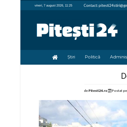
Contact: pitesti24stiri@g
vineri, 7 august 2026, 11:25
Știri
Politică
Adminis
D
de
Pitesti24.ro
Postat p