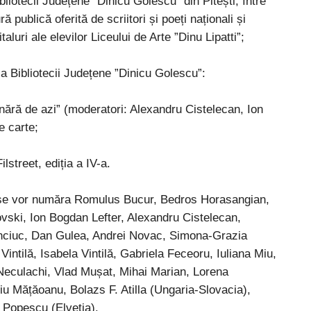
liotecii Județene ”Dinicu Golescu” din Pitești, între
ă publică oferită de scriitori și poeți naționali și
taluri ale elevilor Liceului de Arte ”Dinu Lipatti”;
a Bibliotecii Județene ”Dinicu Golescu”:
ără de azi” (moderatori: Alexandru Cistelecan, Ion
e carte;
lstreet, ediția a IV-a.
 an se vor număra Romulus Bucur, Bedros Horasangian,
ovski, Ion Bogdan Lefter, Alexandru Cistelecan,
nciuc, Dan Gulea, Andrei Novac, Simona-Grazia
Vintilă, Isabela Vintilă, Gabriela Feceoru, Iuliana Miu,
Neculachi, Vlad Mușat, Mihai Marian, Lorena
iu Mățăoanu, Bolazs F. Atilla (Ungaria-Slovacia),
l Popescu (Elveția).