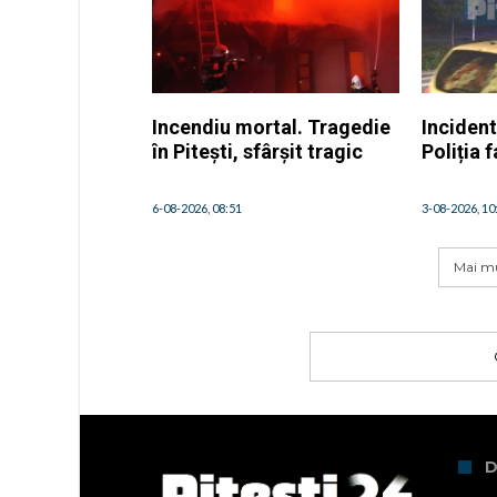
Incendiu mortal. Tragedie
Incident
în Pitești, sfârșit tragic
Poliția 
6-08-2026, 08:51
3-08-2026, 10
Mai mu
D