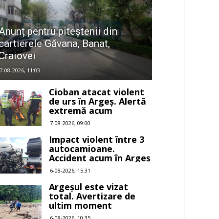
Anunț pentru piteștenii din
cartierele Găvana, Banat,
Craiovei
7-08-2026, 11:03
Cioban atacat violent
de urs în Argeș. Alertă
extremă acum
7-08-2026, 09:00
Impact violent între 3
autocamioane.
Accident acum în Argeș
6-08-2026, 15:31
Argeșul este vizat
total. Avertizare de
ultim moment
6-08-2026, 10:35