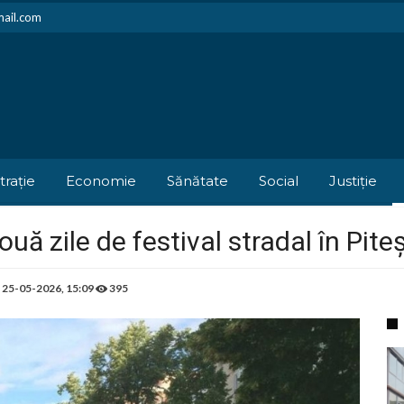
mail.com
trație
Economie
Sănătate
Social
Justiție
ouă zile de festival stradal în Piteș
e
25-05-2026, 15:09
395