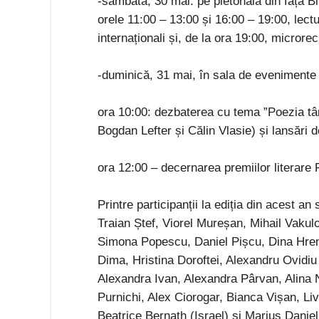
-sâmbătă, 30 mai: pe pietonala din fața Bib
orele 11:00 – 13:00 și 16:00 – 19:00, lectur
internaționali și, de la ora 19:00, microreci
-duminică, 31 mai, în sala de evenimente 
ora 10:00: dezbaterea cu tema ”Poezia tân
Bogdan Lefter și Călin Vlasie) și lansări d
ora 12:00 – decernarea premiilor literare Fi
Printre participanții la ediția din acest
Traian Ștef, Viorel Mureșan, Mihail Vakul
Simona Popescu, Daniel Pișcu, Dina Hre
Dima, Hristina Doroftei, Alexandru Ovidiu 
Alexandra Ivan, Alexandra Pârvan, Alina 
Purnichi, Alex Ciorogar, Bianca Vișan, Liv
Beatrice Bernath (Israel) și Marius Danie