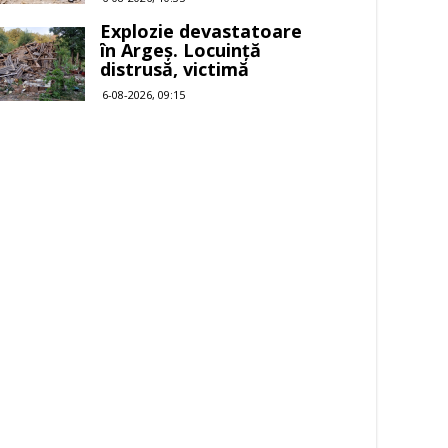
Explozie devastatoare
în Argeș. Locuință
distrusă, victimă
6-08-2026, 09:15