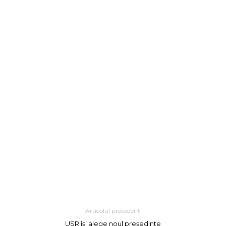
Articolul precedent
USR își alege noul președinte