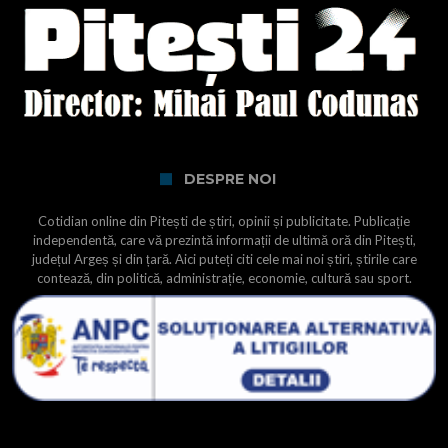
DESPRE NOI
Cotidian online din Pitești de știri, opinii și publicitate. Publicație
independentă, care vă prezintă informații de ultimă oră din Pitești,
județul Argeș și din țară. Aici puteți citi cele mai noi știri, știrile care
contează, din politică, administrație, economie, cultură sau sport.