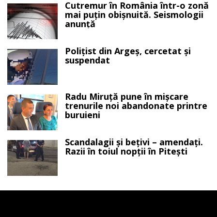
Cutremur în România într-o zonă
mai puțin obișnuită. Seismologii
anunță
Polițist din Argeș, cercetat și
suspendat
Radu Miruță pune în mișcare
trenurile noi abandonate printre
buruieni
Scandalagii și bețivi – amendați.
Razii în toiul nopții în Pitești