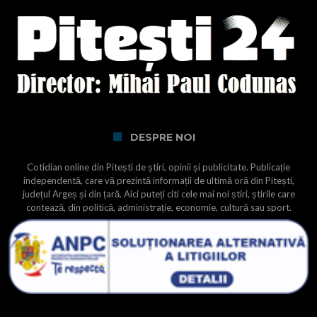
DESPRE NOI
Cotidian online din Pitești de știri, opinii și publicitate. Publicație
independentă, care vă prezintă informații de ultimă oră din Pitești,
județul Argeș și din țară. Aici puteți citi cele mai noi știri, știrile care
contează, din politică, administrație, economie, cultură sau sport.