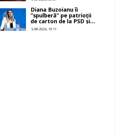
Diana Buzoianu îi
”spulberă” pe patrioții
de carton de la PSD și
AUR
5-08-2026, 19:11