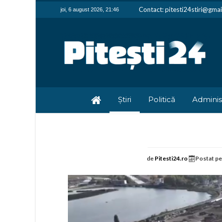
Contact: pitesti24stiri@gma
joi, 6 august 2026, 21:46
Știri
Politică
Adminis
de
Pitesti24.ro
Postat p