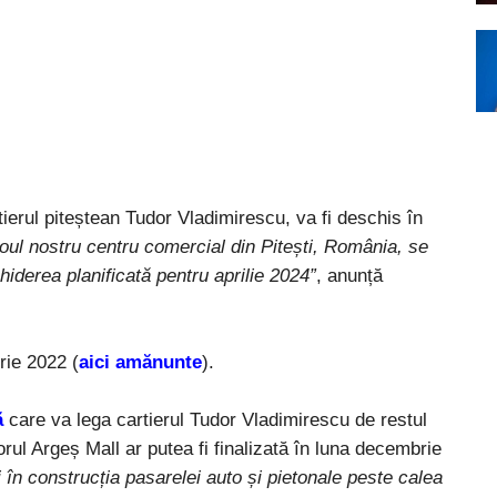
ierul piteștean Tudor Vladimirescu, va fi deschis în
noul nostru centru comercial din Pitești, România, se
derea planificată pentru aprilie 2024”
, anunță
rie 2022 (
aici amănunte
).
ă
care va lega cartierul Tudor Vladimirescu de restul
torul Argeș Mall ar putea fi finalizată în luna decembrie
i în construcția pasarelei auto și pietonale peste calea