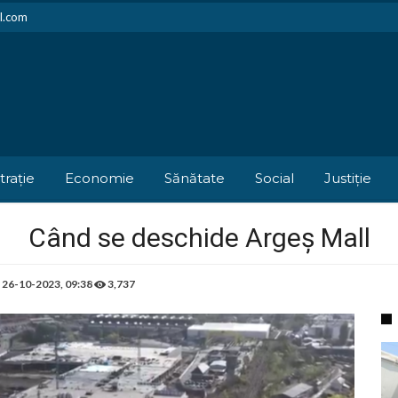
il.com
trație
Economie
Sănătate
Social
Justiție
Când se deschide Argeș Mall
e
26-10-2023, 09:38
3,737