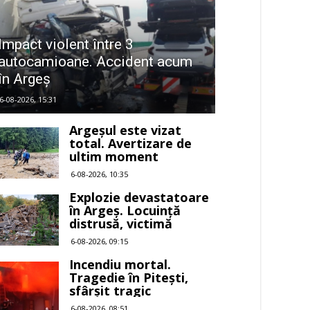
Impact violent între 3
autocamioane. Accident acum
în Argeș
6-08-2026, 15:31
Argeșul este vizat
total. Avertizare de
ultim moment
6-08-2026, 10:35
Explozie devastatoare
în Argeș. Locuință
distrusă, victimă
6-08-2026, 09:15
Incendiu mortal.
Tragedie în Pitești,
sfârșit tragic
6-08-2026, 08:51