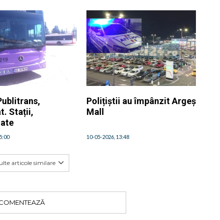
ublitrans,
Polițiștii au împânzit Argeș
. Stații,
Mall
ate
5:00
10-05-2026, 13:48
lte articole similare
COMENTEAZĂ