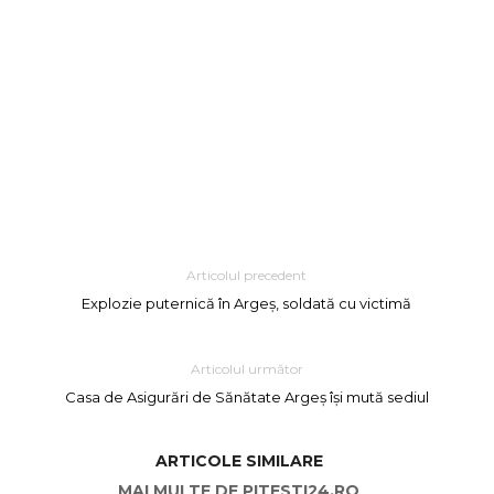
Articolul precedent
Explozie puternică în Argeș, soldată cu victimă
Articolul următor
Casa de Asigurări de Sănătate Argeș își mută sediul
ARTICOLE SIMILARE
MAI MULTE DE PITESTI24.RO