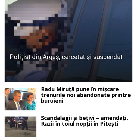
Polițist din Argeș, cercetat și suspendat
Radu Miruță pune în mișcare
trenurile noi abandonate printre
buruieni
Scandalagii și bețivi – amendați.
Razii în toiul nopții în Pitești