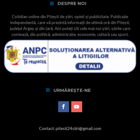
DESPRE NOI
Cotidian online din Pitești de știri, opinii și publicitate. Publicație
independentă, care vă prezintă informații de ultimă oră din Pitești,
județul Argeș și din țară. Aici puteți citi cele mai noi știri, știrile care
contează, din politică, administrație, economie, cultură sau sport.
URMĂREȘTE-NE
Contact: pitesti24stiri@gmail.com