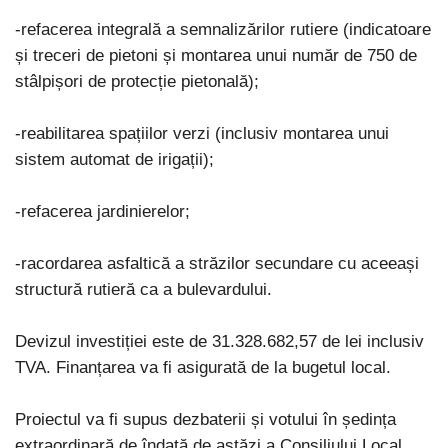
-refacerea integrală a semnalizărilor rutiere (indicatoare
și treceri de pietoni și montarea unui număr de 750 de
stâlpișori de protecție pietonală);
-reabilitarea spațiilor verzi (inclusiv montarea unui
sistem automat de irigații);
-refacerea jardinierelor;
-racordarea asfaltică a străzilor secundare cu aceeași
structură rutieră ca a bulevardului.
Devizul investiției este de 31.328.682,57 de lei inclusiv
TVA. Finanțarea va fi asigurată de la bugetul local.
Proiectul va fi supus dezbaterii și votului în ședința
extraordinară de îndată de astăzi a Consiliului Local