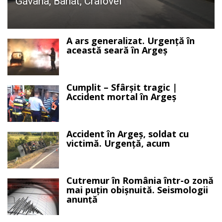
Găvana, Banat, Craiovei
A ars generalizat. Urgență în
această seară în Argeș
Cumplit – Sfârșit tragic |
Accident mortal în Argeș
Accident în Argeș, soldat cu
victimă. Urgență, acum
Cutremur în România într-o zonă
mai puțin obișnuită. Seismologii
anunță