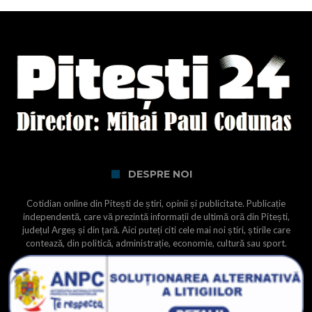
DESPRE NOI
Cotidian online din Pitești de știri, opinii și publicitate. Publicație
independentă, care vă prezintă informații de ultimă oră din Pitești,
județul Argeș și din țară. Aici puteți citi cele mai noi știri, știrile care
contează, din politică, administrație, economie, cultură sau sport.