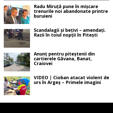
Radu Miruță pune în mișcare
trenurile noi abandonate printre
buruieni
Scandalagii și bețivi – amendați.
Razii în toiul nopții în Pitești
Anunț pentru piteștenii din
cartierele Găvana, Banat,
Craiovei
VIDEO | Cioban atacat violent de
urs în Argeș – Primele imagini