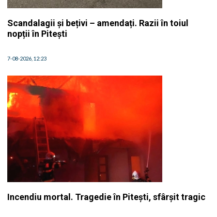
Scandalagii și bețivi – amendați. Razii în toiul
nopții în Pitești
7-08-2026, 12:23
Incendiu mortal. Tragedie în Pitești, sfârșit tragic