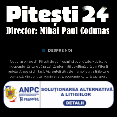
DESPRE NOI
Cotidian online din Pitești de știri, opinii și publicitate. Publicație
independentă, care vă prezintă informații de ultimă oră din Pitești,
județul Argeș și din țară. Aici puteți citi cele mai noi știri, știrile care
contează, din politică, administrație, economie, cultură sau sport.