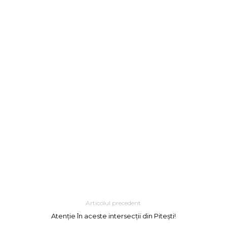
Articolul precedent
Atenție în aceste intersecții din Pitești!