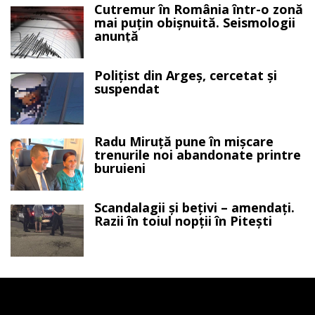
Cutremur în România într-o zonă
mai puțin obișnuită. Seismologii
anunță
Polițist din Argeș, cercetat și
suspendat
Radu Miruță pune în mișcare
trenurile noi abandonate printre
buruieni
Scandalagii și bețivi – amendați.
Razii în toiul nopții în Pitești