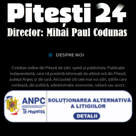
DESPRE NOI
Cotidian online din Pitești de știri, opinii și publicitate. Publicație
independentă, care vă prezintă informații de ultimă oră din Pitești,
județul Argeș și din țară. Aici puteți citi cele mai noi știri, știrile care
contează, din politică, administrație, economie, cultură sau sport.