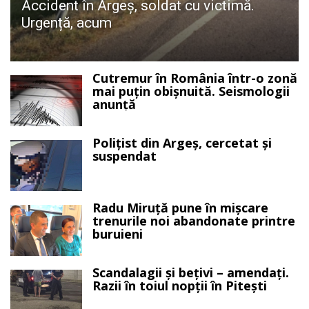
Accident în Argeș, soldat cu victimă.
Urgență, acum
Cutremur în România într-o zonă
mai puțin obișnuită. Seismologii
anunță
Polițist din Argeș, cercetat și
suspendat
Radu Miruță pune în mișcare
trenurile noi abandonate printre
buruieni
Scandalagii și bețivi – amendați.
Razii în toiul nopții în Pitești