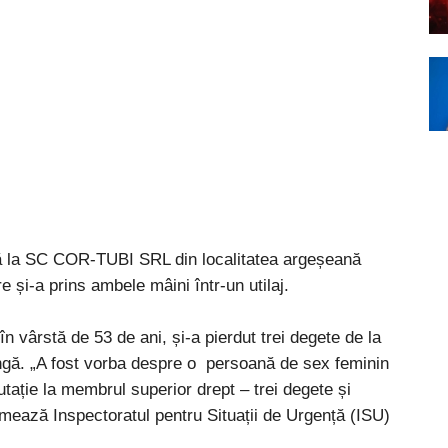
ă la SC COR-TUBI SRL din localitatea argeșeană
 și-a prins ambele mâini într-un utilaj.
n vârstă de 53 de ani, și-a pierdut trei degete de la
ngă. „A fost vorba despre o persoană de sex feminin
utație la membrul superior drept – trei degete și
mează Inspectoratul pentru Situații de Urgență (ISU)