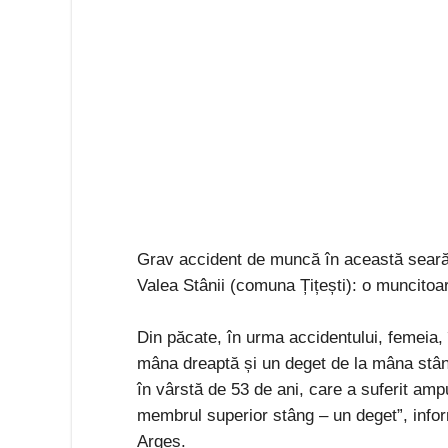
Grav accident de muncă în această sear
Valea Stânii (comuna Țițești): o muncitoare
Din păcate, în urma accidentului, femeia, î
mâna dreaptă și un deget de la mâna stâ
în vârstă de 53 de ani, care a suferit amp
membrul superior stâng – un deget”, infor
Argeș.