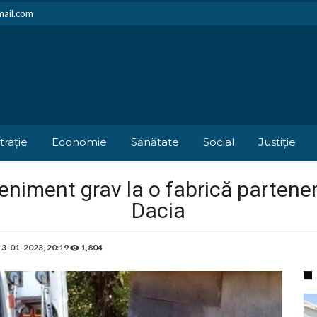
mail.com
trație
Economie
Sănătate
Social
Justiție
eniment grav la o fabrică partener
Dacia
e
3-01-2023, 20:19
1,804