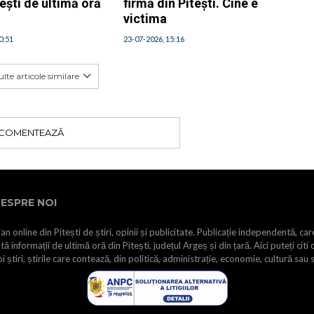
ești de ultimă oră
firmă din Pitești. Cine e
victima
0:51
23-07-2026, 15:16
lte articole similare
COMENTEAZĂ
ESPRE NOI
an online din Pitești de știri, opinii și publicitate. Publicație independentă, car
tă informații de ultimă oră din Pitești, județul Argeș și din țară. Aici puteți citi 
i știri, știrile care contează, din politică, administrație, economie, cultură sau 