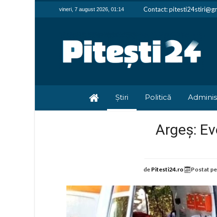
Contact: pitesti24stiri@g
vineri, 7 august 2026, 01:14
Știri
Politică
Adminis
Argeș: Ev
de
Pitesti24.ro
Postat p