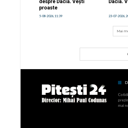
despre Dacia. Vești
Dacia. V
proaste
5-08-2026, 11:39
23-07-2026, 2
Mai mu
D
Cotidi
prezin
mai no