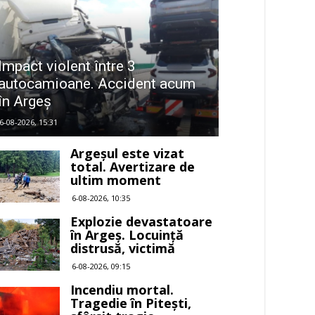
Impact violent între 3
autocamioane. Accident acum
în Argeș
6-08-2026, 15:31
Argeșul este vizat
total. Avertizare de
ultim moment
6-08-2026, 10:35
Explozie devastatoare
în Argeș. Locuință
distrusă, victimă
6-08-2026, 09:15
Incendiu mortal.
Tragedie în Pitești,