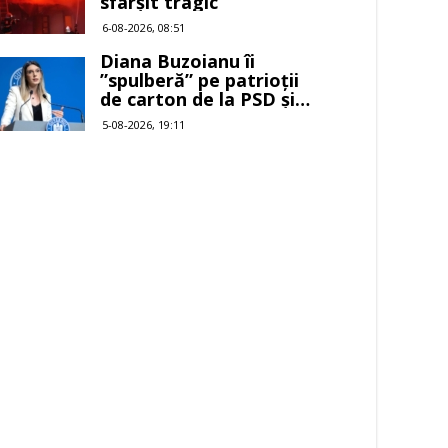
sfârșit tragic
6-08-2026, 08:51
Diana Buzoianu îi
”spulberă” pe patrioții
de carton de la PSD și
AUR
5-08-2026, 19:11