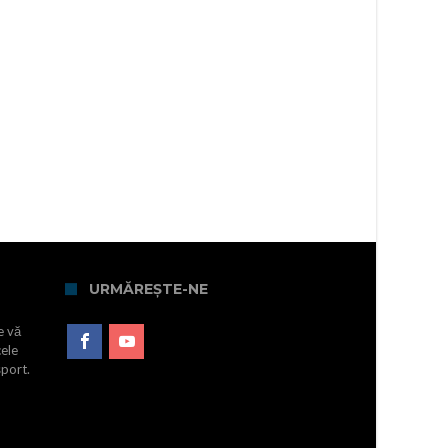
URMĂREȘTE-NE
e vă
cele
sport.